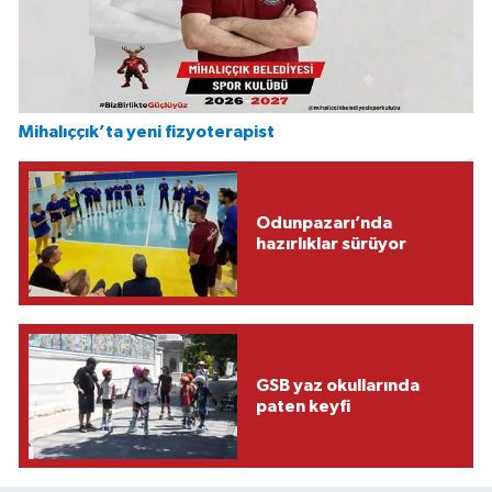
Mihalıççık’ta yeni fizyoterapist
Odunpazarı’nda
hazırlıklar sürüyor
GSB yaz okullarında
paten keyfi