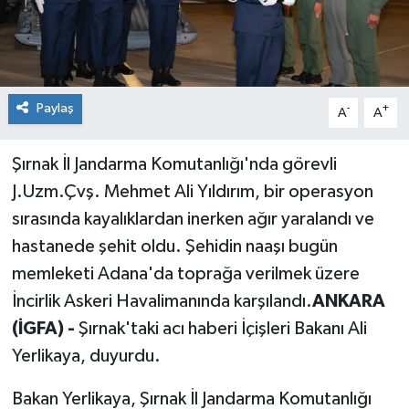
Siyaset
Spor
Paylaş
-
+
A
A
Şırnak İl Jandarma Komutanlığı'nda görevli
J.Uzm.Çvş. Mehmet Ali Yıldırım, bir operasyon
sırasında kayalıklardan inerken ağır yaralandı ve
hastanede şehit oldu. Şehidin naaşı bugün
memleketi Adana'da toprağa verilmek üzere
İncirlik Askeri Havalimanında karşılandı.
ANKARA
(İGFA) -
Şırnak'taki acı haberi İçişleri Bakanı Ali
Yerlikaya, duyurdu.
Bakan Yerlikaya, Şırnak İl Jandarma Komutanlığı