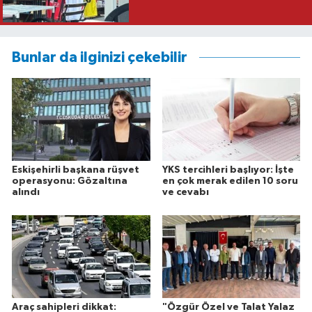
Bunlar da ilginizi çekebilir
Eskişehirli başkana rüşvet
YKS tercihleri başlıyor: İşte
operasyonu: Gözaltına
en çok merak edilen 10 soru
alındı
ve cevabı
Araç sahipleri dikkat:
"Özgür Özel ve Talat Yalaz