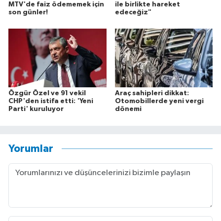
MTV'de faiz ödememek için
ile birlikte hareket
son günler!
edeceğiz"
Özgür Özel ve 91 vekil
Araç sahipleri dikkat:
CHP'den istifa etti: 'Yeni
Otomobillerde yeni vergi
Parti' kuruluyor
dönemi
Yorumlar