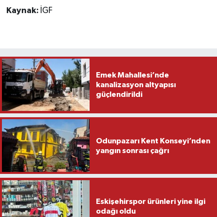
Kaynak:
İGF
Emek Mahallesi’nde
kanalizasyon altyapısı
güçlendirildi
Odunpazarı Kent Konseyi’nden
yangın sonrası çağrı
Eskişehirspor ürünleri yine ilgi
odağı oldu