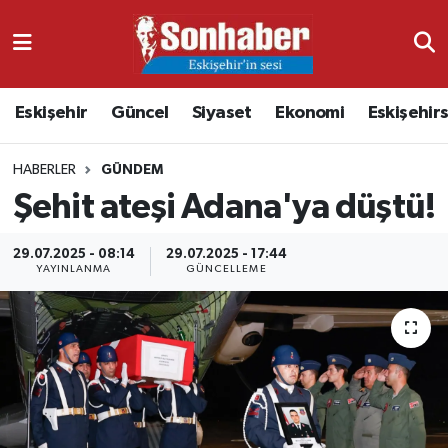
Dünya
Nöbetçi Eczaneler
Eskişehir
Güncel
Siyaset
Ekonomi
Eskişehir
Eğitim
Hava Durumu
HABERLER
GÜNDEM
Ekonomi
Namaz Vakitleri
Şehit ateşi Adana'ya düştü!
Güncel
Trafik Durumu
29.07.2025 - 08:14
29.07.2025 - 17:44
YAYINLANMA
GÜNCELLEME
Kültür & Sanat
Süper Lig Puan Durumu ve Fikstür
Magazin
Tüm Manşetler
Resmi İlanlar
Son Dakika Haberleri
Sağlık
Haber Arşivi