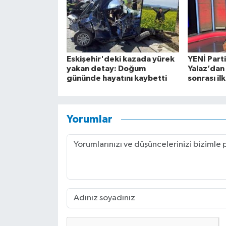
Eskişehir'deki kazada yürek
YENİ Parti
yakan detay: Doğum
Yalaz’dan 
gününde hayatını kaybetti
sonrası il
Yorumlar