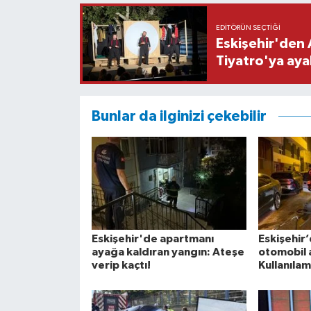
EDITÖRÜN SEÇTIĞI
Eskişehir'den 
Tiyatro'ya aya
Bunlar da ilginizi çekebilir
Eskişehir'de apartmanı
Eskişehir’
ayağa kaldıran yangın: Ateşe
otomobil a
verip kaçtı!
Kullanılam