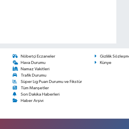
Nöbetçi Eczaneler
Gizlilik Sözleşm
Hava Durumu
Künye
Namaz Vakitleri
Trafik Durumu
Süper Lig Puan Durumu ve Fikstür
Tüm Manşetler
Son Dakika Haberleri
Haber Arşivi