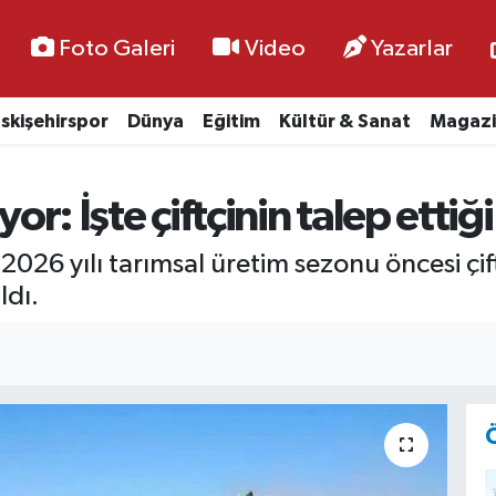
Foto Galeri
Video
Yazarlar
skişehirspor
Dünya
Eğitim
Kültür & Sanat
Magazi
yor: İşte çiftçinin talep ettiğ
 2026 yılı tarımsal üretim sezonu öncesi çift
ldı.