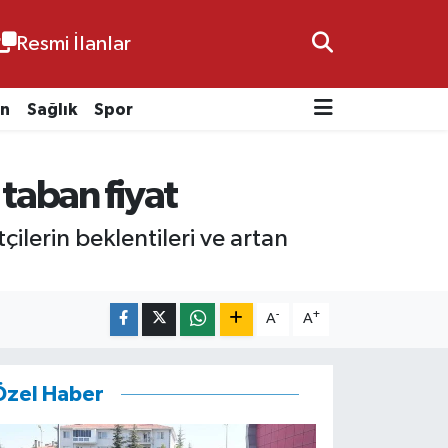
Resmi İlanlar
n
Sağlık
Spor
i taban fiyat
çilerin beklentileri ve artan
-
+
A
A
Özel Haber