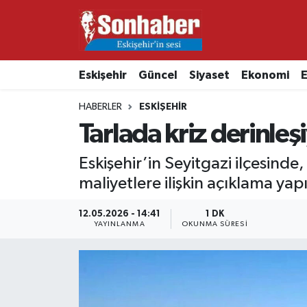
Dünya
Nöbetçi Eczaneler
Eskişehir
Güncel
Siyaset
Ekonomi
E
Eğitim
Hava Durumu
HABERLER
ESKIŞEHIR
Ekonomi
Namaz Vakitleri
Tarlada kriz derinleşi
Güncel
Trafik Durumu
Eskişehir’in Seyitgazi ilçesinde,
maliyetlere ilişkin açıklama yapı
Kültür & Sanat
Süper Lig Puan Durumu ve Fikstür
12.05.2026 - 14:41
1 DK
YAYINLANMA
OKUNMA SÜRESI
Magazin
Tüm Manşetler
Resmi İlanlar
Son Dakika Haberleri
Sağlık
Haber Arşivi