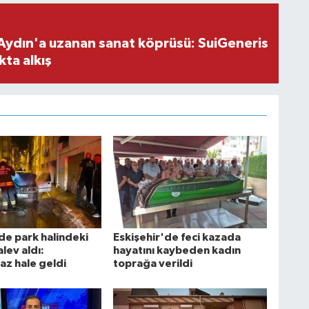
Aydın'a uzanan sanat köprüsü: SuiGeneris
kta alkış
de park halindeki
Eskişehir'de feci kazada
lev aldı:
hayatını kaybeden kadın
az hale geldi
toprağa verildi