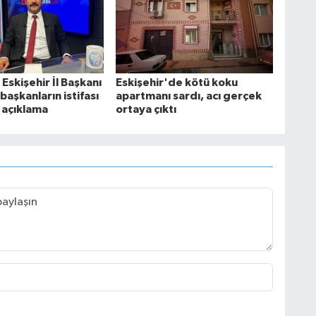
 Eskişehir İl Başkanı
Eskişehir'de kötü koku
başkanların istifası
apartmanı sardı, acı gerçek
k açıklama
ortaya çıktı