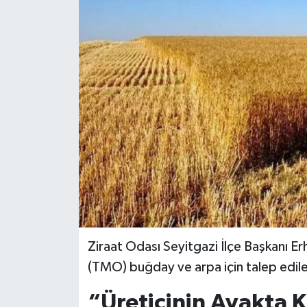
Siyaset
Spor
Ziraat Odası Seyitgazi İlçe Başkanı E
(TMO) buğday ve arpa için talep edilen
“Üreticinin Ayakta Ka