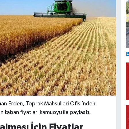
B
rhan Erden, Toprak Mahsulleri Ofisi’nden
 taban fiyatları kamuoyu ile paylaştı.
lması İçin Fiyatlar