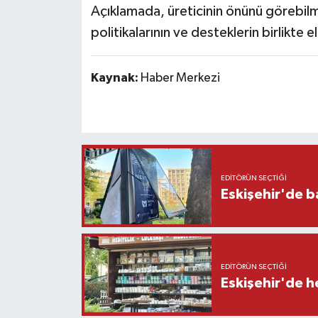
Açıklamada, üreticinin önünü görebilme
politikalarının ve desteklerin birlikte 
Kaynak:
Haber Merkezi
EDITÖRÜN SEÇTIĞI
Eskişehir'de b
EDITÖRÜN SEÇTIĞI
Eskişehir'de h