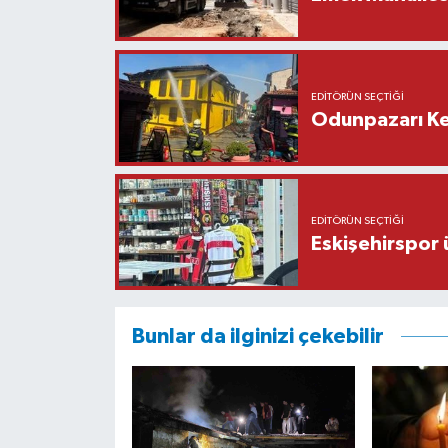
EDITÖRÜN SEÇTIĞI
Odunpazarı Ke
EDITÖRÜN SEÇTIĞI
Eskişehirspor ü
Bunlar da ilginizi çekebilir