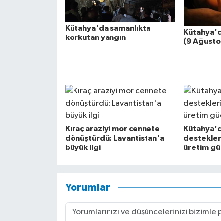
Kütahya'da samanlıkta
Kütahya'da
korkutan yangın
(9 Ağusto
Kıraç araziyi mor cennete
Kütahya'
dönüştürdü: Lavantistan'a
destekler
büyük ilgi
üretim gü
Yorumlar