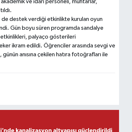
akademik ve idari personeli, muhtarlar,
ıldı.
n de destek verdiği etkinlikte kurulan oyun
lendi. Gün boyu süren programda sandalye
inlikleri, palyaço gösterileri
eker ikram edildi. Öğrenciler arasında sevgi ve
 günün anısına çekilen hatıra fotoğrafları ile
’nde kanalizasyon altyapısı güçlendirildi