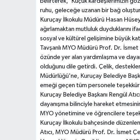
belirterek, 'Küçük kardeşlerimizin gözl
ruhu, geleceğe uzanan bir bağ oluştu
Kuruçay İlkokulu Müdürü Hasan Hüseyin
ağırlamaktan mutluluk duyduklarını ifad
sosyal ve kültürel gelişimine büyük kat
Tavşanlı MYO Müdürü Prof. Dr. İsmet Ç
özünde yer alan yardımlaşma ve dayan
olduğunu dile getirdi. Çelik, destekle
Müdürlüğü'ne, Kuruçay Belediye Başkan
emeği geçen tüm personele teşekkür 
Kuruçay Belediye Başkanı Rengül Atıcı
dayanışma bilinciyle hareket etmesini
MYO yönetimine ve öğrencilere teşekkü
Kuruçay İlkokulu bahçesinde düzenlen
Atıcı, MYO Müdürü Prof. Dr. İsmet Çel