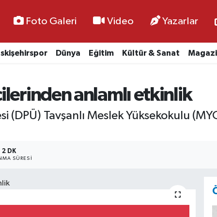
Foto Galeri
Video
Yazarlar
skişehirspor
Dünya
Eğitim
Kültür & Sanat
Magazi
lerinden anlamlı etkinlik
i (DPÜ) Tavşanlı Meslek Yüksekokulu (MYO
2 DK
MA SÜRESI