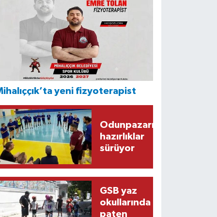
ihalıççık’ta yeni fizyoterapist
Odunpazarı’nda
hazırlıklar
sürüyor
GSB yaz
okullarında
paten