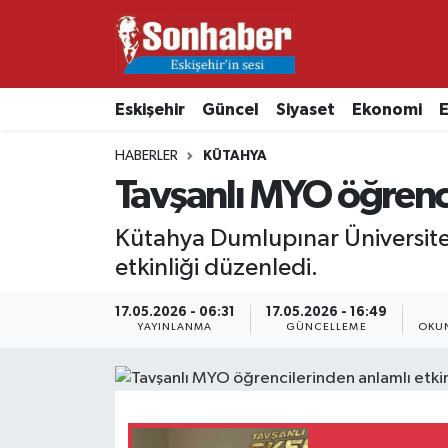
Dünya
Nöbetçi Eczaneler
Eskişehir
Güncel
Siyaset
Ekonomi
E
Eğitim
Hava Durumu
HABERLER
KÜTAHYA
Ekonomi
Namaz Vakitleri
Tavşanlı MYO öğrenci
Güncel
Trafik Durumu
Kütahya Dumlupınar Üniversites
etkinliği düzenledi.
Kültür & Sanat
Süper Lig Puan Durumu ve Fikstür
17.05.2026 - 06:31
17.05.2026 - 16:49
YAYINLANMA
GÜNCELLEME
OKUN
Magazin
Tüm Manşetler
Resmi İlanlar
Son Dakika Haberleri
Sağlık
Haber Arşivi