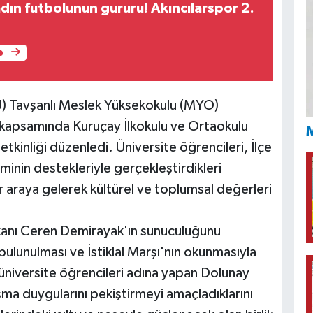
dın futbolunun gururu! Akıncılarspor 2.
e
Ü) Tavşanlı Meslek Yüksekokulu (MYO)
i kapsamında Kuruçay İlkokulu ve Ortaokulu
M
tkinliği düzenledi. Üniversite öğrencileri, İlçe
inin destekleriyle gerçekleştirdikleri
r araya gelerek kültürel ve toplumsal değerleri
anı Ceren Demirayak'ın sunuculuğunu
ulunulması ve İstiklal Marşı'nın okunmasıyla
 üniversite öğrencileri adına yapan Dolunay
nışma duygularını pekiştirmeyi amaçladıklarını