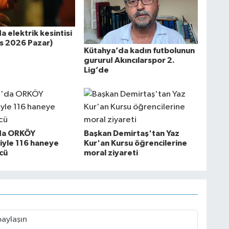
 elektrik kesintisi
s 2026 Pazar)
Kütahya’da kadın futbolunun
gururu! Akıncılarspor 2.
Lig’de
da ORKÖY
Başkan Demirtaş'tan Yaz
iyle 116 haneye
Kur'an Kursu öğrencilerine
cü
moral ziyareti