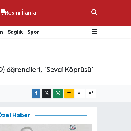
Resmi İlanlar
n
Sağlık
Spor
) öğrencileri, 'Sevgi Köprüsü'
-
+
A
A
Özel Haber