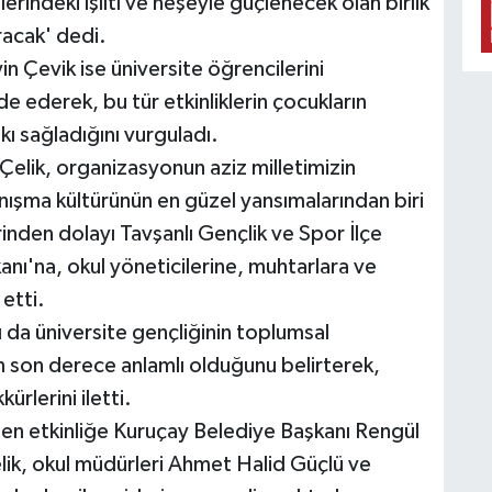
erindeki ışıltı ve neşeyle güçlenecek olan birlik
racak' dedi.
 Çevik ise üniversite öğrencilerini
e ederek, bu tür etkinliklerin çocukların
kı sağladığını vurguladı.
elik, organizasyonun aziz milletimizin
ışma kültürünün en güzel yansımalarından biri
rinden dolayı Tavşanlı Gençlik ve Spor İlçe
ı'na, okul yöneticilerine, muhtarlara ve
etti.
 da üniversite gençliğinin toplumsal
n son derece anlamlı olduğunu belirterek,
rlerini iletti.
en etkinliğe Kuruçay Belediye Başkanı Rengül
ik, okul müdürleri Ahmet Halid Güçlü ve