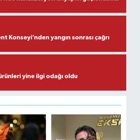
nt Konseyi’nden yangın sonrası çağrı
rünleri yine ilgi odağı oldu