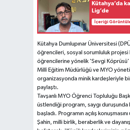
Kütahya’da ka
Siyaset
Lig’de
İçeriği Görüntül
Spor
Kütahya Dumlupınar Üniversitesi (DP
öğrencileri, sosyal sorumluluk projes
öğrencilerine yönelik 'Sevgi Köprüsü' e
Millî Eğitim Müdürlüğü ve MYO yönetim
organizasyonda minik kardeşleriyle bi
paylaştı.
Tavşanlı MYO Öğrenci Topluluğu Başk
üstlendiği program, saygı duruşunda b
başladı. Programın açılış konuşmasını
Şahin, milli birlik, beraberlik ve daya