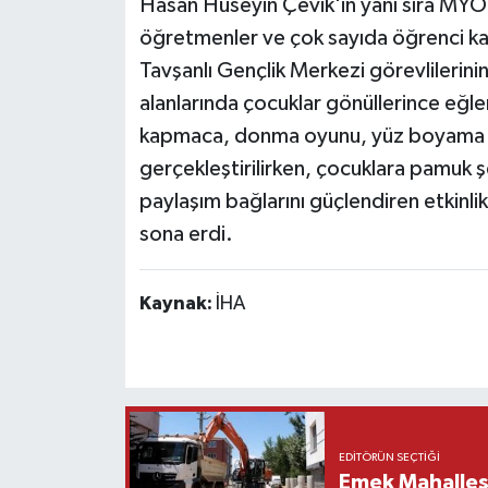
Hasan Hüseyin Çevik'in yanı sıra MYO 
öğretmenler ve çok sayıda öğrenci kat
Tavşanlı Gençlik Merkezi görevlilerini
alanlarında çocuklar gönüllerince eğ
kapmaca, donma oyunu, yüz boyama etk
gerçekleştirilirken, çocuklara pamuk ş
paylaşım bağlarını güçlendiren etkinlik,
sona erdi.
Kaynak:
İHA
EDITÖRÜN SEÇTIĞI
Emek Mahallesi