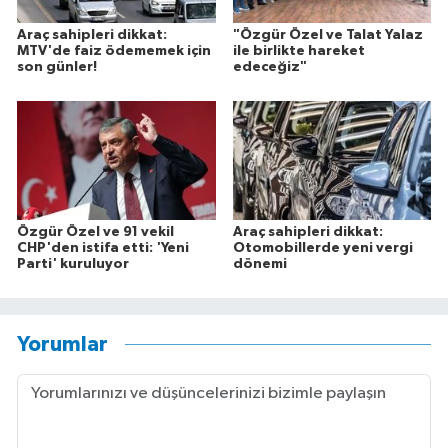
Araç sahipleri dikkat:
"Özgür Özel ve Talat Yalaz
MTV'de faiz ödememek için
ile birlikte hareket
son günler!
edeceğiz"
Özgür Özel ve 91 vekil
Araç sahipleri dikkat:
CHP'den istifa etti: 'Yeni
Otomobillerde yeni vergi
Parti' kuruluyor
dönemi
Yorumlar