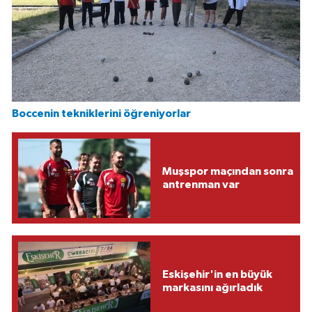
Boccenin tekniklerini öğreniyorlar
Muşspor maçından sonra
antrenman var
Eskişehir'in en büyük
markasını ağırladık