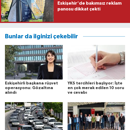
Eskişehir'de bakımsız reklam
panosu dikkat çekti
Bunlar da ilginizi çekebilir
Eskişehirli başkana rüşvet
YKS tercihleri başlıyor: İşte
operasyonu: Gözaltına
en çok merak edilen 10 soru
alındı
ve cevabı