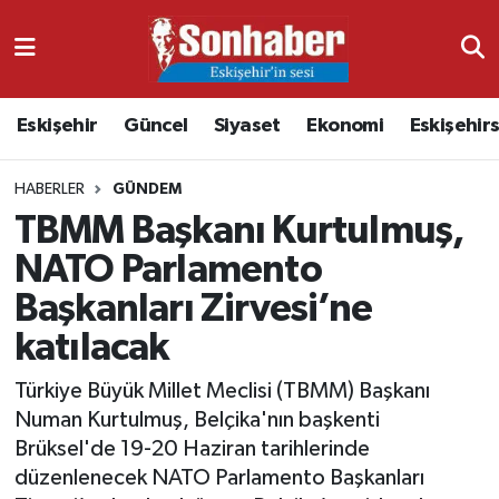
Dünya
Nöbetçi Eczaneler
Eskişehir
Güncel
Siyaset
Ekonomi
Eskişehir
Eğitim
Hava Durumu
HABERLER
GÜNDEM
Ekonomi
Namaz Vakitleri
TBMM Başkanı Kurtulmuş,
Güncel
Trafik Durumu
NATO Parlamento
Başkanları Zirvesi’ne
Kültür & Sanat
Süper Lig Puan Durumu ve Fikstür
katılacak
Magazin
Tüm Manşetler
Türkiye Büyük Millet Meclisi (TBMM) Başkanı
Numan Kurtulmuş, Belçika'nın başkenti
Resmi İlanlar
Son Dakika Haberleri
Brüksel'de 19-20 Haziran tarihlerinde
düzenlenecek NATO Parlamento Başkanları
Sağlık
Haber Arşivi