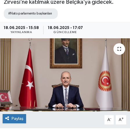
Zirvesi’ne katılmak üzere Belçika’ya gidecek.
Siyaset
#Nato parlamento başkanları
Spor
18.06.2025 - 15:58
18.06.2025 - 17:07
YAYINLANMA
GÜNCELLEME
Paylaş
-
+
A
A