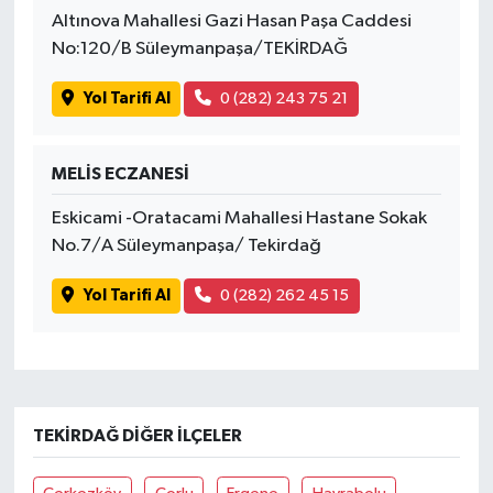
Altınova Mahallesi Gazi Hasan Paşa Caddesi
No:120/B Süleymanpaşa/TEKİRDAĞ
Yol Tarifi Al
0 (282) 243 75 21
MELİS ECZANESİ
Eskicami -Oratacami Mahallesi Hastane Sokak
No.7/A Süleymanpaşa/ Tekirdağ
Yol Tarifi Al
0 (282) 262 45 15
TEKIRDAĞ DIĞER İLÇELER