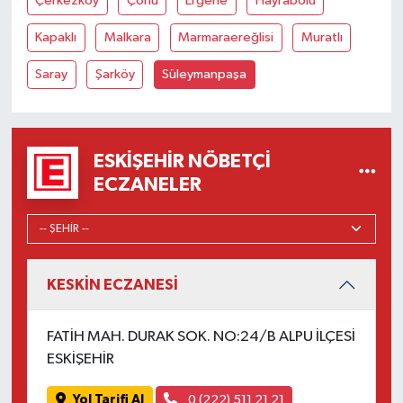
Çerkezköy
Çorlu
Ergene
Hayrabolu
Kapaklı
Malkara
Marmaraereğlisi
Muratlı
Saray
Şarköy
Süleymanpaşa
ESKIŞEHIR NÖBETÇI
ECZANELER
KESKİN ECZANESİ
FATİH MAH. DURAK SOK. NO:24/B ALPU İLÇESİ
ESKİŞEHİR
Yol Tarifi Al
0 (222) 511 21 21