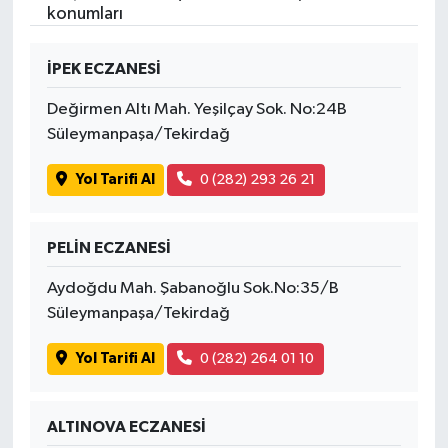
konumları
İPEK ECZANESİ
Değirmen Altı Mah. Yeşilçay Sok. No:24B
Süleymanpaşa/Tekirdağ
Yol Tarifi Al
0 (282) 293 26 21
PELİN ECZANESİ
Aydoğdu Mah. Şabanoğlu Sok.No:35/B
Süleymanpaşa/Tekirdağ
Yol Tarifi Al
0 (282) 264 01 10
ALTINOVA ECZANESİ