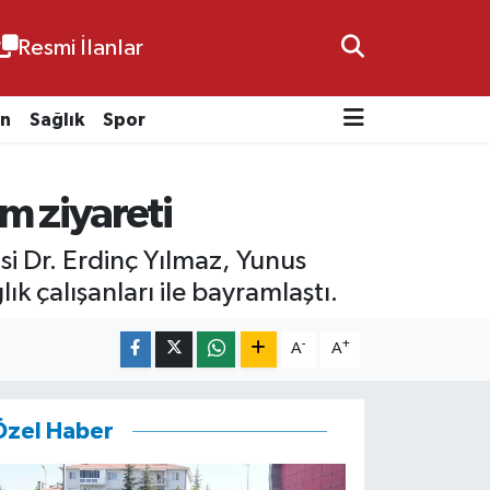
Resmi İlanlar
n
Sağlık
Spor
am ziyareti
si Dr. Erdinç Yılmaz, Yunus
ık çalışanları ile bayramlaştı.
-
+
A
A
Özel Haber