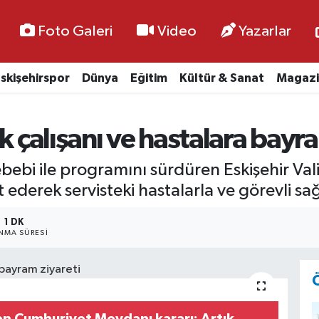
Foto Galeri
Video
Yazarlar
skişehirspor
Dünya
Eğitim
Kültür & Sanat
Magazi
k çalışanı ve hastalara bayr
ebi ile programını sürdüren Eskişehir Vali
ederek servisteki hastalarla ve görevli sağl
1 DK
NMA SÜRESI