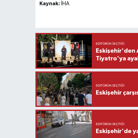
Kaynak:
İHA
EDITÖRÜN SEÇTIĞI
Eskişehir'den 
Tiyatro'ya aya
EDITÖRÜN SEÇTIĞI
Eskişehir çarş
EDITÖRÜN SEÇTIĞI
Eskişehir'de y