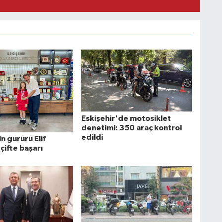
Eskişehir'de motosiklet
denetimi: 350 araç kontrol
edildi
in gururu Elif
çifte başarı