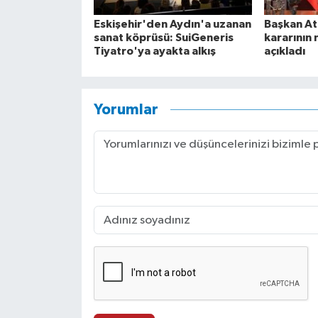
Eskişehir'den Aydın'a uzanan
Başkan At
sanat köprüsü: SuiGeneris
kararının 
Tiyatro'ya ayakta alkış
açıkladı
Yorumlar