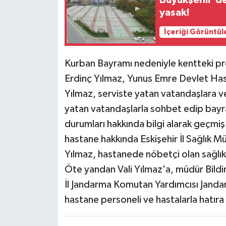
Büyükşehir'de
yasak!
Siyaset
İçeriği Görüntül
Spor
Kurban Bayramı nedeniyle kentteki pr
Erdinç Yılmaz, Yunus Emre Devlet Hast
Yılmaz, serviste yatan vatandaşlara ve
yatan vatandaşlarla sohbet edip bayram
durumları hakkında bilgi alarak geçmiş o
hastane hakkında Eskişehir İl Sağlık Müd
Yılmaz, hastanede nöbetçi olan sağlık 
Öte yandan Vali Yılmaz'a, müdür Bildir
İl Jandarma Komutan Yardımcısı Jandar
hastane personeli ve hastalarla hatıra 