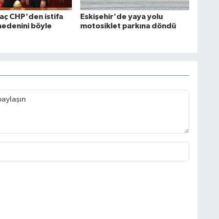
aç CHP'den istifa
Eskişehir'de yaya yolu
nedenini böyle
motosiklet parkına döndü