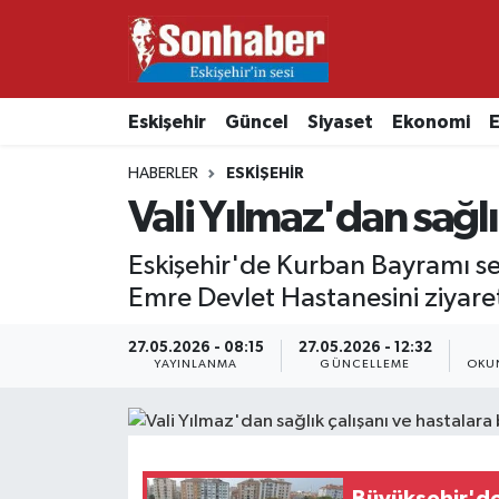
Dünya
Nöbetçi Eczaneler
Eskişehir
Güncel
Siyaset
Ekonomi
E
Eğitim
Hava Durumu
HABERLER
ESKIŞEHIR
Ekonomi
Namaz Vakitleri
Vali Yılmaz'dan sağlı
Güncel
Trafik Durumu
Eskişehir'de Kurban Bayramı seb
Emre Devlet Hastanesini ziyaret 
Kültür & Sanat
Süper Lig Puan Durumu ve Fikstür
27.05.2026 - 08:15
27.05.2026 - 12:32
YAYINLANMA
GÜNCELLEME
OKU
Magazin
Tüm Manşetler
Resmi İlanlar
Son Dakika Haberleri
Sağlık
Haber Arşivi