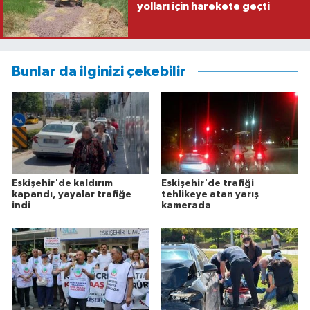
yolları için harekete geçti
Bunlar da ilginizi çekebilir
Eskişehir'de kaldırım
Eskişehir'de trafiği
kapandı, yayalar trafiğe
tehlikeye atan yarış
indi
kamerada