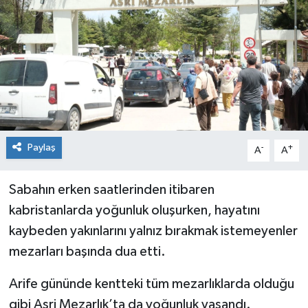
Siyaset
Spor
Paylaş
-
+
A
A
Sabahın erken saatlerinden itibaren
kabristanlarda yoğunluk oluşurken, hayatını
kaybeden yakınlarını yalnız bırakmak istemeyenler
mezarları başında dua etti.
Arife gününde kentteki tüm mezarlıklarda olduğu
gibi Asri Mezarlık’ta da yoğunluk yaşandı.