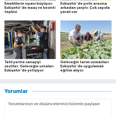
Emeklilerin isyanı büyüyor:
Eskişehir'de polis aracına
Eskişehir'de maaş ve kesinti
arkadan çarptı: Çok sayıda
tepkisi
yaralı var
Tatil yerine sanayiyi
Geleceğin tarım uzmanları
seçtiler: Geleceğin ustaları
Eskişehir'de uygulamalı
Eskişehir'de yetişiyor
eğitim alıyor
Yorumlar