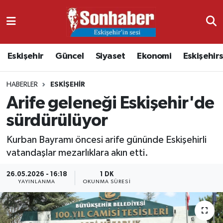
Dünya
Nöbetçi Eczaneler
Eskişehir
Güncel
Siyaset
Ekonomi
Eskişehir
Eğitim
Hava Durumu
HABERLER
ESKIŞEHIR
Ekonomi
Namaz Vakitleri
Arife geleneği Eskişehir'de
Güncel
Trafik Durumu
sürdürülüyor
Kültür & Sanat
Süper Lig Puan Durumu ve Fikstür
Kurban Bayramı öncesi arife gününde Eskişehirli
vatandaşlar mezarlıklara akın etti.
Magazin
Tüm Manşetler
26.05.2026 - 16:18
1 DK
YAYINLANMA
OKUNMA SÜRESI
Resmi İlanlar
Son Dakika Haberleri
Sağlık
Haber Arşivi