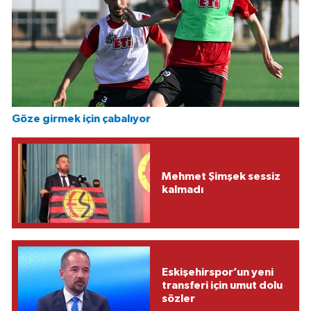
Göze girmek için çabalıyor
Mehmet Şimşek sessiz
kalmadı
Eskişehirspor’un yeni
transferi için umut dolu
sözler