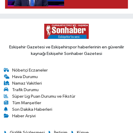
Eskişehir Gazetesi ve Eskişehirspor haberlerinin en güvenilir
kaynağı Eskişehir Sonhaber Gazetesi
Nöbetçi Eczaneler
Hava Durumu
Namaz Vakitleri
Trafik Durumu
Süper Lig Puan Durumu ve Fikstür
Tüm Manşetler
Son Dakika Haberleri
Haber Arşivi
Gizlilik Sözleşmesi
İletişim
Künye