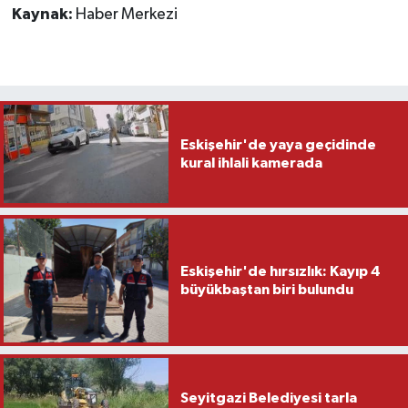
Kaynak:
Haber Merkezi
Eskişehir'de yaya geçidinde
kural ihlali kamerada
Eskişehir'de hırsızlık: Kayıp 4
büyükbaştan biri bulundu
Seyitgazi Belediyesi tarla