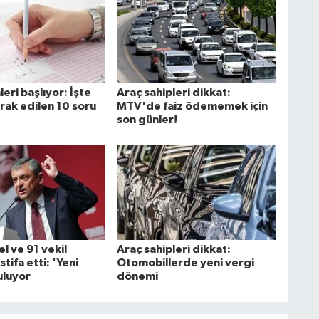
leri başlıyor: İşte
Araç sahipleri dikkat:
rak edilen 10 soru
MTV'de faiz ödememek için
son günler!
l ve 91 vekil
Araç sahipleri dikkat:
tifa etti: 'Yeni
Otomobillerde yeni vergi
uluyor
dönemi