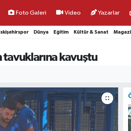
Foto Galeri
Video
Yazarlar
skişehirspor
Dünya
Eğitim
Kültür & Sanat
Magazi
 tavuklarına kavuştu