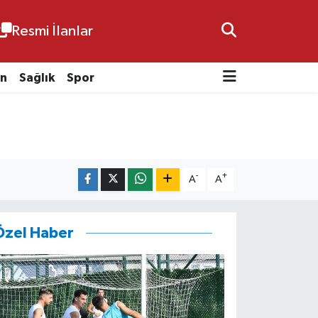
Resmi İlanlar
n
Sağlık
Spor
-
+
A
A
Özel Haber