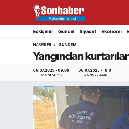
Dünya
Nöbetçi Eczaneler
Eskişehir
Güncel
Siyaset
Ekonomi
E
Eğitim
Hava Durumu
HABERLER
GÜNDEM
Ekonomi
Namaz Vakitleri
Yangından kurtarılan
Güncel
Trafik Durumu
06.07.2025 - 09:09
06.07.2025 - 19:01
YAYINLANMA
GÜNCELLEME
Kültür & Sanat
Süper Lig Puan Durumu ve Fikstür
Magazin
Tüm Manşetler
Resmi İlanlar
Son Dakika Haberleri
Sağlık
Haber Arşivi