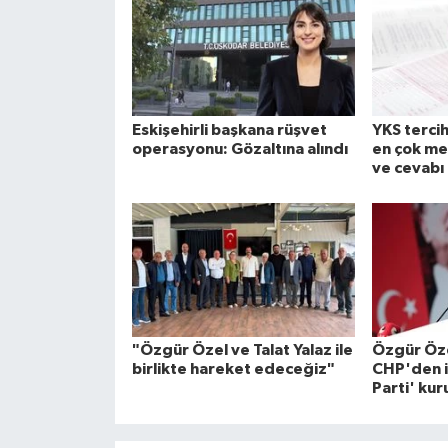
Eskişehirli başkana rüşvet
YKS tercih
operasyonu: Gözaltına alındı
en çok me
ve cevabı
"Özgür Özel ve Talat Yalaz ile
Özgür Öze
birlikte hareket edeceğiz"
CHP'den is
Parti' kur