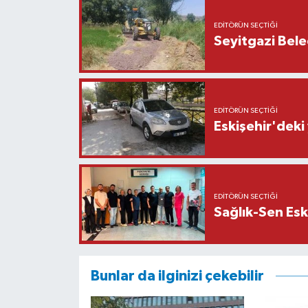
EDITÖRÜN SEÇTIĞI
Seyitgazi Beled
EDITÖRÜN SEÇTIĞI
Eskişehir'deki
EDITÖRÜN SEÇTIĞI
Sağlık-Sen Esk
Bunlar da ilginizi çekebilir