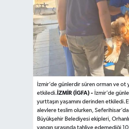
Siyaset
Spor
İzmir’de günlerdir süren orman ve ot y
etkiledi.
İZMİR (İGFA) -
İzmir’de günle
yurttaşın yaşamını derinden etkiledi.Evl
alevlere teslim olurken, Seferihisar’dan
Büyükşehir Belediyesi ekipleri, Orhan
yangın sırasında tahliye edemediği 100 