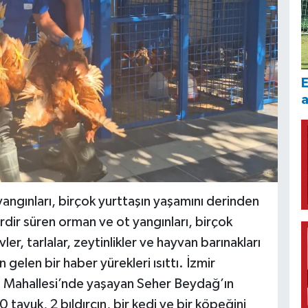
E
angınları, birçok yurttaşın yaşamını derinden
rdir süren orman ve ot yangınları, birçok
er, tarlalar, zeytinlikler ve hayvan barınakları
 gelen bir haber yürekleri ısıttı. İzmir
lı Mahallesi’nde yaşayan Seher Beydağ’ın
tavuk, 2 bıldırcın, bir kedi ve bir köpeğini