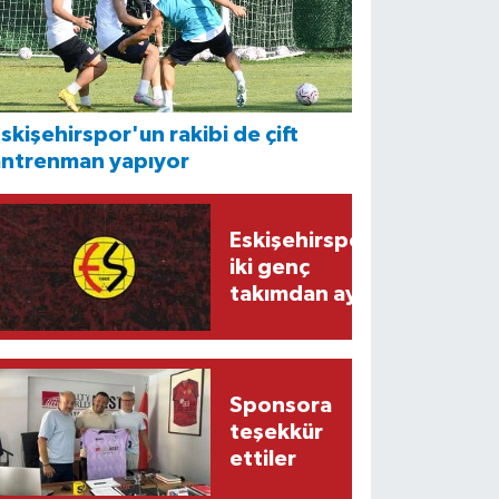
skişehirspor'un rakibi de çift
antrenman yapıyor
Eskişehirspor'da
iki genç
takımdan ayrıldı
Sponsora
teşekkür
ettiler