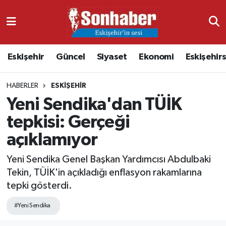
Dünya
Nöbetçi Eczaneler
Eskişehir
Güncel
Siyaset
Ekonomi
Eskişehir
Eğitim
Hava Durumu
HABERLER
ESKIŞEHIR
Ekonomi
Namaz Vakitleri
Yeni Sendika'dan TÜİK
Güncel
Trafik Durumu
tepkisi: Gerçeği
açıklamıyor
Kültür & Sanat
Süper Lig Puan Durumu ve Fikstür
Yeni Sendika Genel Başkan Yardımcısı Abdulbaki
Magazin
Tüm Manşetler
Tekin, TÜİK'in açıkladığı enflasyon rakamlarına
tepki gösterdi.
Resmi İlanlar
Son Dakika Haberleri
#Yeni Sendika
Sağlık
Haber Arşivi