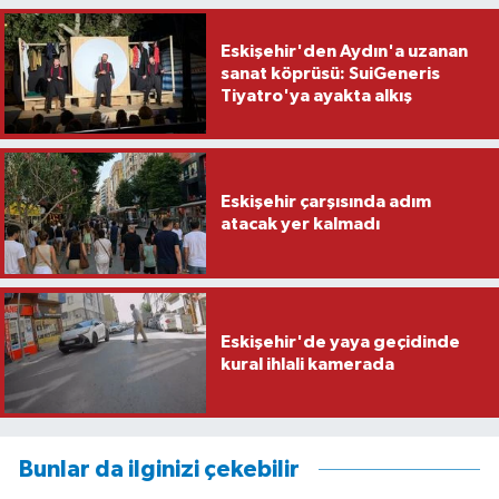
Eskişehir'den Aydın'a uzanan
sanat köprüsü: SuiGeneris
Tiyatro'ya ayakta alkış
Eskişehir çarşısında adım
atacak yer kalmadı
Eskişehir'de yaya geçidinde
kural ihlali kamerada
Bunlar da ilginizi çekebilir