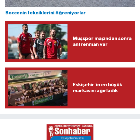
Boccenin tekniklerini öğreniyorlar
Muşspor maçından sonra
antrenman var
Eskişehir'in en büyük
markasını ağırladık