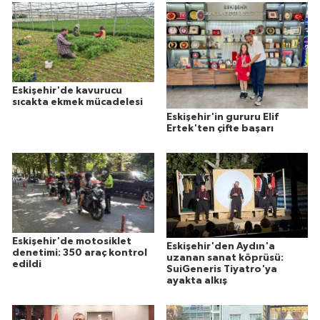
Eskişehir'de kavurucu
sıcakta ekmek mücadelesi
Eskişehir'in gururu Elif
Ertek'ten çifte başarı
Eskişehir'de motosiklet
Eskişehir'den Aydın'a
denetimi: 350 araç kontrol
uzanan sanat köprüsü:
edildi
SuiGeneris Tiyatro'ya
ayakta alkış