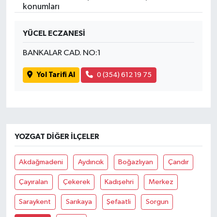
konumları
YÜCEL ECZANESİ
BANKALAR CAD. NO:1
Yol Tarifi Al
0 (354) 612 19 75
YOZGAT DIĞER İLÇELER
Akdağmadeni
Aydıncık
Boğazlıyan
Çandır
Çayıralan
Çekerek
Kadışehri
Merkez
Saraykent
Sarıkaya
Şefaatli
Sorgun