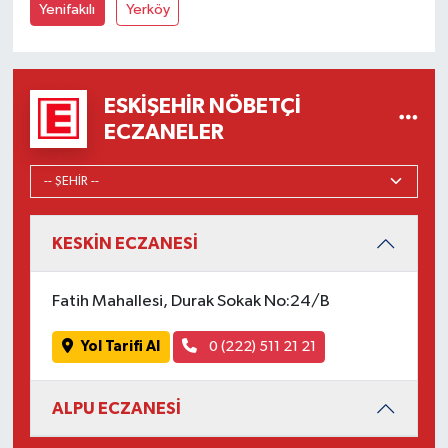
Yenifakılı
Yerköy
ESKIŞEHIR NÖBETÇI
ECZANELER
KESKİN ECZANESİ
Fatih Mahallesi, Durak Sokak No:24/B
Yol Tarifi Al
0 (222) 511 21 21
ALPU ECZANESİ