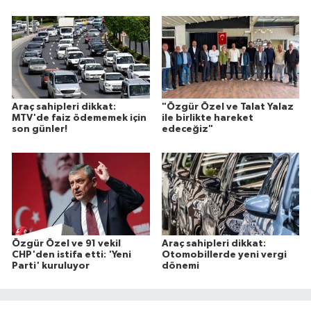
Araç sahipleri dikkat:
"Özgür Özel ve Talat Yalaz
MTV'de faiz ödememek için
ile birlikte hareket
son günler!
edeceğiz"
Özgür Özel ve 91 vekil
Araç sahipleri dikkat:
CHP'den istifa etti: 'Yeni
Otomobillerde yeni vergi
Parti' kuruluyor
dönemi