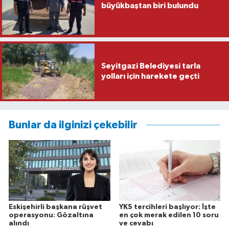
büyükbaştan biri bulundu
Seyitgazi Belediyesi tarla
yolları için harekete geçti
Bunlar da ilginizi çekebilir
Eskişehirli başkana rüşvet
YKS tercihleri başlıyor: İşte
operasyonu: Gözaltına
en çok merak edilen 10 soru
alındı
ve cevabı