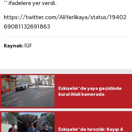
'' ifadelere yer verdi.
https://twitter.com/AliYerlikaya/status/19402
69081132691863
Kaynak:
İGF
Eskişehir'de yaya geçidinde
kural ihlali kamerada
Eskişehir'de hırsızlık: Kayıp 4