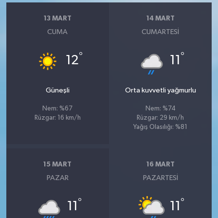
13 MART
14 MART
CUMA
CUMARTESI
°
°
12
11
Güneşli
Orta kuvvetli yağmurlu
Nem: %67
Nem: %74
Rüzgar: 16 km/h
Rüzgar: 29 km/h
Yağış Olasılığı: %81
15 MART
16 MART
PAZAR
PAZARTESI
°
°
11
11