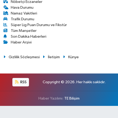
Nöbetçi Eczaneler
Hava Durumu
Namaz Vakitleri
Trafik Durumu
Süper Lig Puan Durumu ve Fikstür
Tüm Manşetler
Son Dakika Haberleri
Haber Arşivi
Gizlilik Sözleşmesi
İletişim
Künye
RSS
Copyright © 2026. Her hakkı saklıdır.
Haber Yazılımı:
TE Bilişim