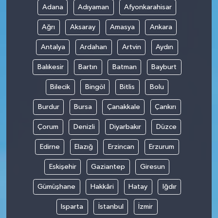
Adana
Adıyaman
Afyonkarahisar
Ağrı
Aksaray
Amasya
Ankara
Antalya
Ardahan
Artvin
Aydın
Balıkesir
Bartın
Batman
Bayburt
Bilecik
Bingöl
Bitlis
Bolu
Burdur
Bursa
Çanakkale
Çankırı
Çorum
Denizli
Diyarbakır
Düzce
Edirne
Elazığ
Erzincan
Erzurum
Eskişehir
Gaziantep
Giresun
Gümüşhane
Hakkâri
Hatay
Iğdır
Isparta
İstanbul
İzmir