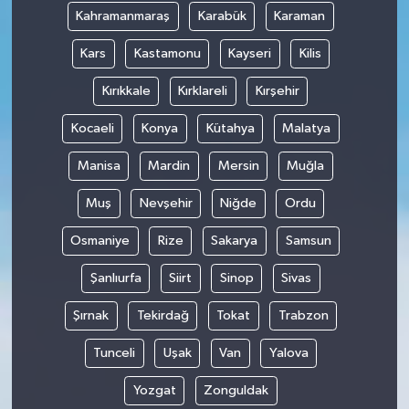
Kahramanmaraş
Karabük
Karaman
Kars
Kastamonu
Kayseri
Kilis
Kırıkkale
Kırklareli
Kırşehir
Kocaeli
Konya
Kütahya
Malatya
Manisa
Mardin
Mersin
Muğla
Muş
Nevşehir
Niğde
Ordu
Osmaniye
Rize
Sakarya
Samsun
Şanlıurfa
Siirt
Sinop
Sivas
Şırnak
Tekirdağ
Tokat
Trabzon
Tunceli
Uşak
Van
Yalova
Yozgat
Zonguldak