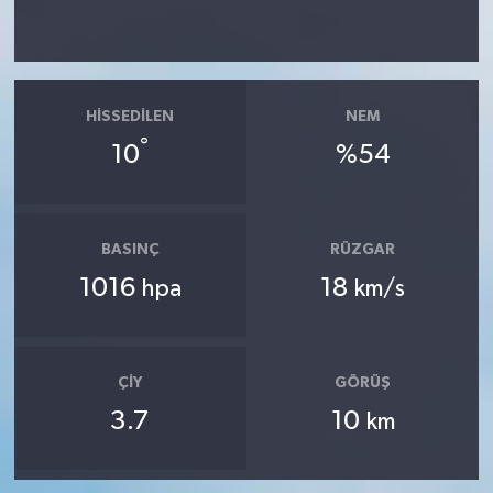
HISSEDILEN
NEM
°
10
%54
BASINÇ
RÜZGAR
1016
18
hpa
km/s
ÇIY
GÖRÜŞ
3.7
10
km