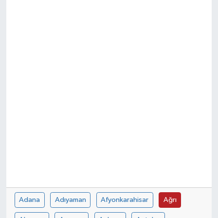
Siyaset
Spor
Adana
Adıyaman
Afyonkarahisar
Ağrı