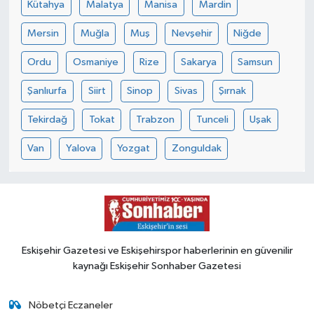
Kütahya
Malatya
Manisa
Mardin
Mersin
Muğla
Muş
Nevşehir
Niğde
Ordu
Osmaniye
Rize
Sakarya
Samsun
Şanlıurfa
Siirt
Sinop
Sivas
Şırnak
Tekirdağ
Tokat
Trabzon
Tunceli
Uşak
Van
Yalova
Yozgat
Zonguldak
Eskişehir Gazetesi ve Eskişehirspor haberlerinin en güvenilir
kaynağı Eskişehir Sonhaber Gazetesi
Nöbetçi Eczaneler