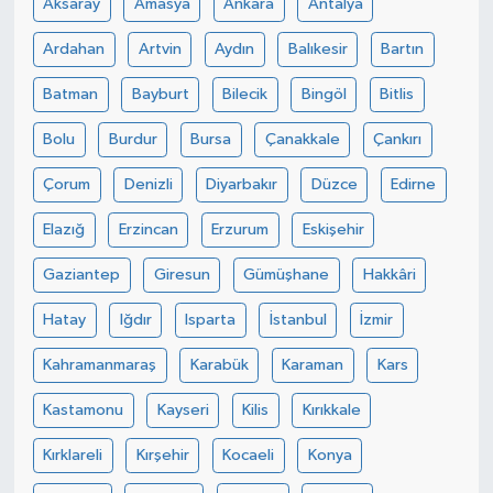
Aksaray
Amasya
Ankara
Antalya
Ardahan
Artvin
Aydın
Balıkesir
Bartın
Batman
Bayburt
Bilecik
Bingöl
Bitlis
Bolu
Burdur
Bursa
Çanakkale
Çankırı
Çorum
Denizli
Diyarbakır
Düzce
Edirne
Elazığ
Erzincan
Erzurum
Eskişehir
Gaziantep
Giresun
Gümüşhane
Hakkâri
Hatay
Iğdır
Isparta
İstanbul
İzmir
Kahramanmaraş
Karabük
Karaman
Kars
Kastamonu
Kayseri
Kilis
Kırıkkale
Kırklareli
Kırşehir
Kocaeli
Konya