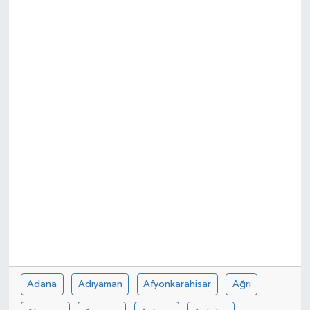
Siyaset
Spor
Adana
Adıyaman
Afyonkarahisar
Ağrı