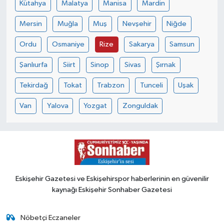
Kütahya
Malatya
Manisa
Mardin
Mersin
Muğla
Muş
Nevşehir
Niğde
Ordu
Osmaniye
Rize
Sakarya
Samsun
Şanlıurfa
Siirt
Sinop
Sivas
Şırnak
Tekirdağ
Tokat
Trabzon
Tunceli
Uşak
Van
Yalova
Yozgat
Zonguldak
Eskişehir Gazetesi ve Eskişehirspor haberlerinin en güvenilir
kaynağı Eskişehir Sonhaber Gazetesi
Nöbetçi Eczaneler