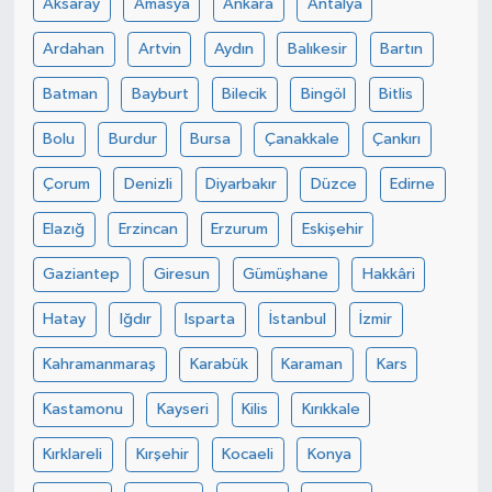
Aksaray
Amasya
Ankara
Antalya
Ardahan
Artvin
Aydın
Balıkesir
Bartın
Batman
Bayburt
Bilecik
Bingöl
Bitlis
Bolu
Burdur
Bursa
Çanakkale
Çankırı
Çorum
Denizli
Diyarbakır
Düzce
Edirne
Elazığ
Erzincan
Erzurum
Eskişehir
Gaziantep
Giresun
Gümüşhane
Hakkâri
Hatay
Iğdır
Isparta
İstanbul
İzmir
Kahramanmaraş
Karabük
Karaman
Kars
Kastamonu
Kayseri
Kilis
Kırıkkale
Kırklareli
Kırşehir
Kocaeli
Konya