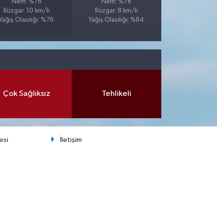
Nem: %76
Nem: %78
Rüzgar: 10 km/h
Rüzgar: 8 km/h
Yağış Olasılığı: %76
Yağış Olasılığı: %84
Çok Sağlıksız
Tehlikeli
esi
İletişim