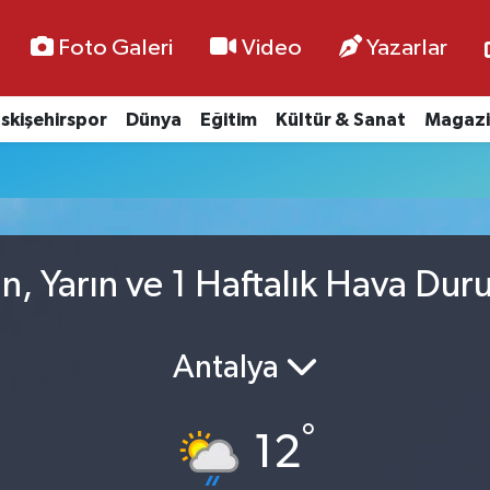
Foto Galeri
Video
Yazarlar
skişehirspor
Dünya
Eğitim
Kültür & Sanat
Magazi
n, Yarın ve 1 Haftalık Hava Du
Antalya
°
12