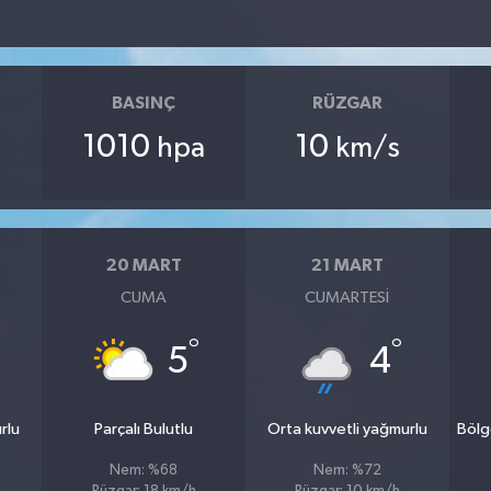
BASINÇ
RÜZGAR
1010
10
hpa
km/s
20 MART
21 MART
CUMA
CUMARTESI
°
°
5
4
rlu
Parçalı Bulutlu
Orta kuvvetli yağmurlu
Bölg
Nem: %68
Nem: %72