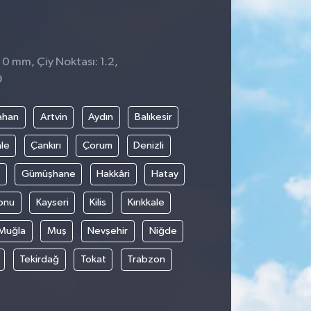
 0 mm, Çiy Noktası: 1.2,
9
ahan
Artvin
Aydın
Balıkesir
le
Çankırı
Çorum
Denizli
Gümüşhane
Hakkâri
Hatay
onu
Kayseri
Kilis
Kırıkkale
Muğla
Muş
Nevşehir
Niğde
Tekirdağ
Tokat
Trabzon