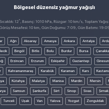
Bölgesel düzensiz yağmur yağışlı
°
ıcaklık: 12
, Basınç: 1010 hPa, Rüzgar: 10 km/s, Toplam Yağış:
Görüş Mesafesi: 10 km, Gün Doğumu: 7:09, Gün Batımı: 19:0
ar
Ağrı
Aksaray
Amasya
Ankara
Antalya
Ard
lecik
Bingöl
Bitlis
Bolu
Burdur
Bursa
Çanakka
ığ
Erzincan
Erzurum
Eskişehir
Gaziantep
Giresun
r
Kahramanmaraş
Karabük
Karaman
Kars
Kastam
nya
Kütahya
Malatya
Manisa
Mardin
Mersin
arya
Samsun
Şanlıurfa
Siirt
Sinop
Sivas
Şırnak
Tunceli
Uşak
Van
Yalova
Yozgat
Zonguldak