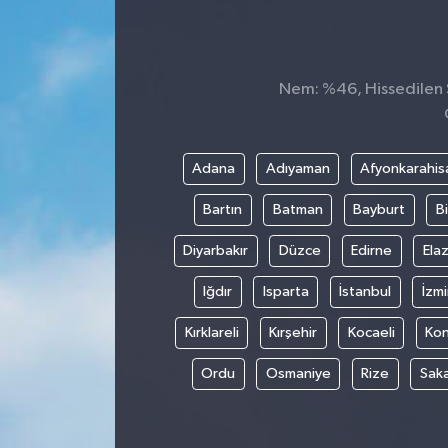
Siyaset
Spor
Nem: %46, Hissedilen S
Adana
Adıyaman
Afyonkarahis
Bartın
Batman
Bayburt
Bi
Diyarbakır
Düzce
Edirne
Elaz
Iğdır
Isparta
İstanbul
İzmi
Kırklareli
Kırşehir
Kocaeli
Ko
Ordu
Osmaniye
Rize
Sak