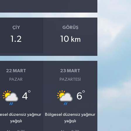
ÇIY
GÖRÜŞ
1.2
10
km
22 MART
23 MART
PAZAR
PAZARTESI
°
°
4
6
esel düzensiz yağmur
Bölgesel düzensiz yağmur
yağışlı
yağışlı