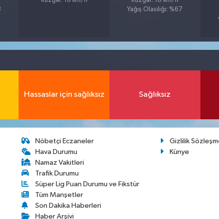
Rüzgar: 18 km/h
Rüzgar: 10 km/h
8
Yağış Olasılığı: %67
Hassaslar için sağlıksız
Sağlıksız
Nöbetçi Eczaneler
Gizlilik Sözleşm
Hava Durumu
Künye
Namaz Vakitleri
Trafik Durumu
Süper Lig Puan Durumu ve Fikstür
Tüm Manşetler
Son Dakika Haberleri
Haber Arşivi