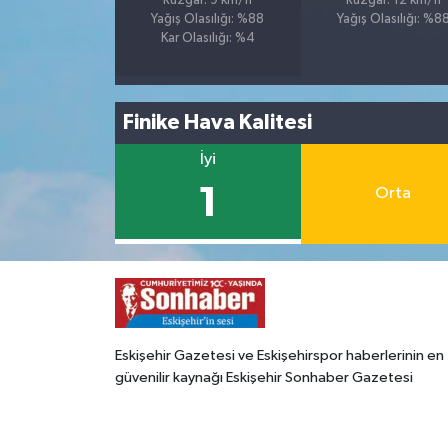
Rüzgar: 9 km/h
Rüzgar: 12 km/h
Yağış Olasılığı: %88
Yağış Olasılığı: %8
Kar Olasılığı: %4
Finike Hava Kalitesi
İyi
1
Orta
Eskişehir Gazetesi ve Eskişehirspor haberlerinin en
güvenilir kaynağı Eskişehir Sonhaber Gazetesi