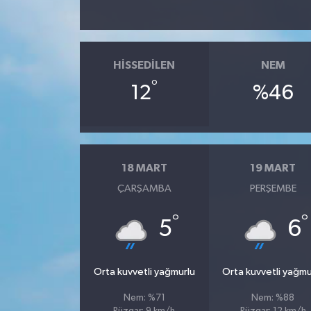
HISSEDILEN
NEM
°
12
%46
18 MART
19 MART
ÇARŞAMBA
PERŞEMBE
°
°
5
6
Orta kuvvetli yağmurlu
Orta kuvvetli yağmu
Nem: %71
Nem: %88