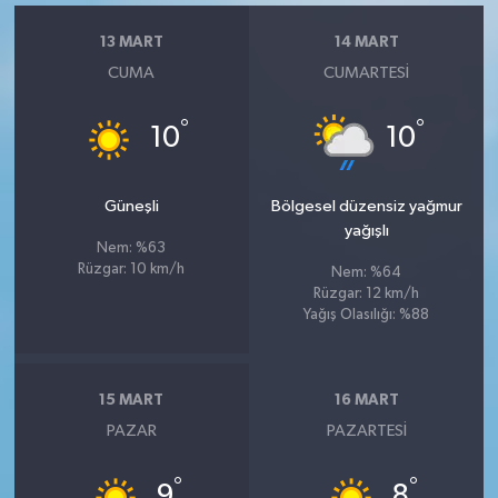
13 MART
14 MART
CUMA
CUMARTESI
°
°
10
10
Güneşli
Bölgesel düzensiz yağmur
yağışlı
Nem: %63
Rüzgar: 10 km/h
Nem: %64
Rüzgar: 12 km/h
Yağış Olasılığı: %88
15 MART
16 MART
PAZAR
PAZARTESI
°
°
9
8