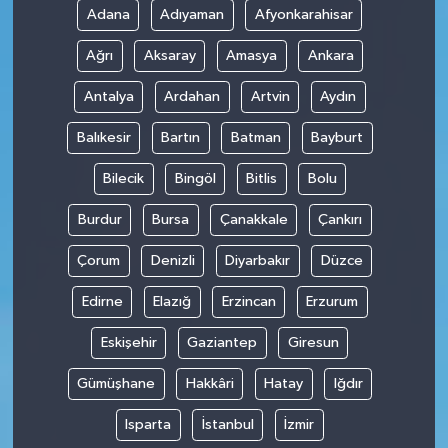
Adana
Adıyaman
Afyonkarahisar
Ağrı
Aksaray
Amasya
Ankara
Antalya
Ardahan
Artvin
Aydın
Balıkesir
Bartın
Batman
Bayburt
Bilecik
Bingöl
Bitlis
Bolu
Burdur
Bursa
Çanakkale
Çankırı
Çorum
Denizli
Diyarbakır
Düzce
Edirne
Elazığ
Erzincan
Erzurum
Eskişehir
Gaziantep
Giresun
Gümüşhane
Hakkâri
Hatay
Iğdır
Isparta
İstanbul
İzmir