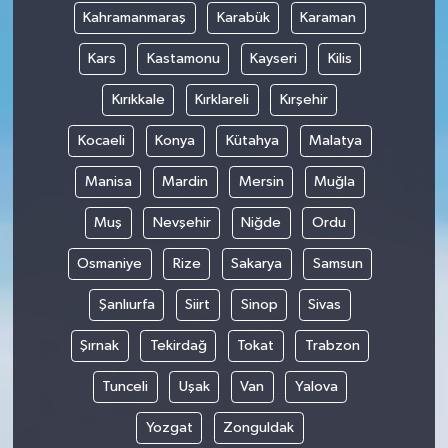
Kahramanmaraş
Karabük
Karaman
Kars
Kastamonu
Kayseri
Kilis
Kırıkkale
Kırklareli
Kırşehir
Kocaeli
Konya
Kütahya
Malatya
Manisa
Mardin
Mersin
Muğla
Muş
Nevşehir
Niğde
Ordu
Osmaniye
Rize
Sakarya
Samsun
Şanlıurfa
Siirt
Sinop
Sivas
Şırnak
Tekirdağ
Tokat
Trabzon
Tunceli
Uşak
Van
Yalova
Yozgat
Zonguldak