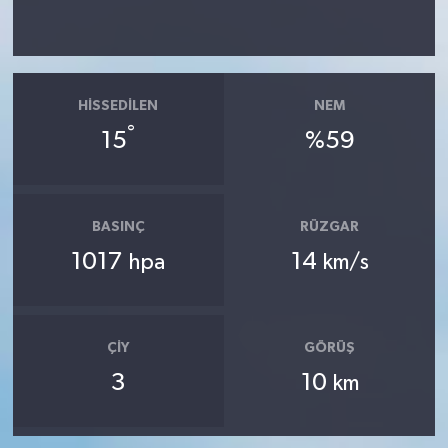
HISSEDILEN
NEM
°
15
%59
BASINÇ
RÜZGAR
1017
14
hpa
km/s
ÇIY
GÖRÜŞ
3
10
km