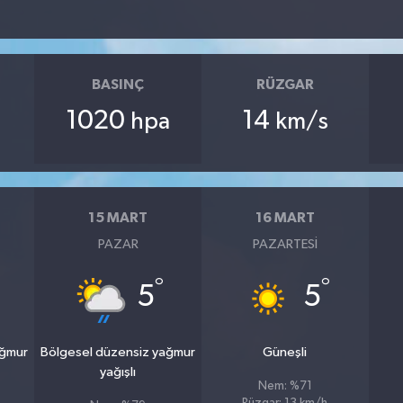
BASINÇ
RÜZGAR
1020
14
hpa
km/s
15 MART
16 MART
PAZAR
PAZARTESI
°
°
5
5
ağmur
Bölgesel düzensiz yağmur
Güneşli
yağışlı
Nem: %71