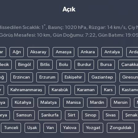
Açık
°
ssedilen Sıcaklık: 1
, Basınç: 1020 hPa, Rüzgar: 14 km/s, Çiy 
Görüş Mesafesi: 10 km, Gün Doğumu: 7:22, Gün Batımı: 19:0
ar
Ağrı
Aksaray
Amasya
Ankara
Antalya
Ard
lecik
Bingöl
Bitlis
Bolu
Burdur
Bursa
Çanakka
ığ
Erzincan
Erzurum
Eskişehir
Gaziantep
Giresun
r
Kahramanmaraş
Karabük
Karaman
Kars
Kastam
nya
Kütahya
Malatya
Manisa
Mardin
Mersin
arya
Samsun
Şanlıurfa
Siirt
Sinop
Sivas
Şırnak
Tunceli
Uşak
Van
Yalova
Yozgat
Zonguldak