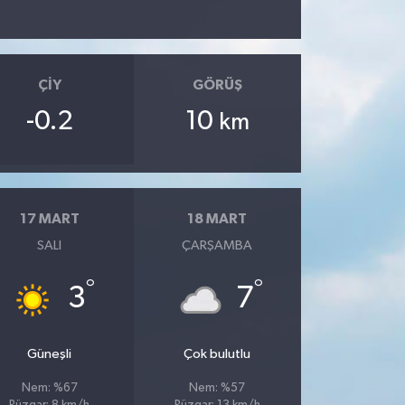
ÇIY
GÖRÜŞ
-0.2
10
km
17 MART
18 MART
SALI
ÇARŞAMBA
°
°
3
7
Güneşli
Çok bulutlu
Nem: %67
Nem: %57