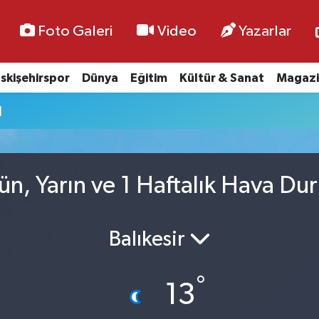
Foto Galeri
Video
Yazarlar
skişehirspor
Dünya
Eğitim
Kültür & Sanat
Magazi
u
ün, Yarın ve 1 Haftalık Hava D
Balıkesir
°
13