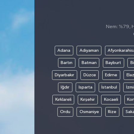
Siyaset
Spor
Nem: %79, Hi
Adana
Adıyaman
Afyonkarahis
Bartın
Batman
Bayburt
Bi
Diyarbakır
Düzce
Edirne
Elaz
Iğdır
Isparta
İstanbul
İzmi
Kırklareli
Kırşehir
Kocaeli
Ko
Ordu
Osmaniye
Rize
Sak