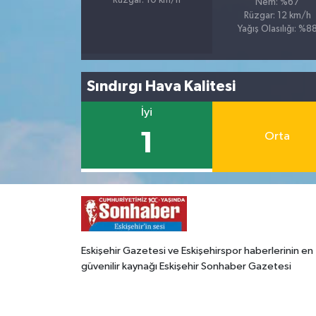
Rüzgar: 10 km/h
Nem: %67
Rüzgar: 12 km/h
Yağış Olasılığı: %8
Sındırgı Hava Kalitesi
İyi
1
Orta
Eskişehir Gazetesi ve Eskişehirspor haberlerinin en
güvenilir kaynağı Eskişehir Sonhaber Gazetesi