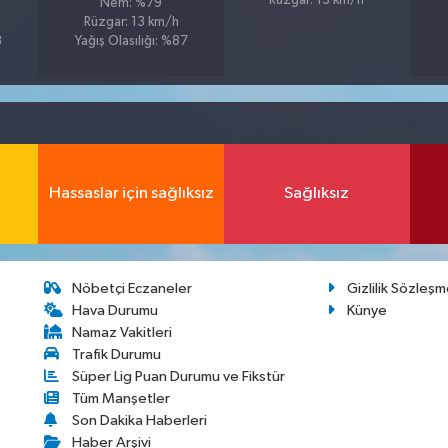
Rüzgar: 13 km/h
Nem: %79
Rüzgar: 13 km/h
8
Yağış Olasılığı: %87
Hassaslar için sağlıksız
Sağlıksız
Nöbetçi Eczaneler
Gizlilik Sözleşm
Hava Durumu
Künye
Namaz Vakitleri
Trafik Durumu
Süper Lig Puan Durumu ve Fikstür
Tüm Manşetler
Son Dakika Haberleri
Haber Arşivi