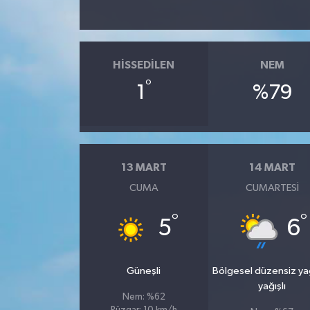
HISSEDILEN
NEM
°
1
%79
13 MART
14 MART
CUMA
CUMARTESI
°
°
5
6
Güneşli
Bölgesel düzensiz y
yağışlı
Nem: %62