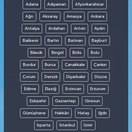
Adana
Adıyaman
Afyonkarahisar
Ağrı
Aksaray
Amasya
Ankara
Antalya
Ardahan
Artvin
Aydın
Balıkesir
Bartın
Batman
Bayburt
Bilecik
Bingöl
Bitlis
Bolu
Burdur
Bursa
Çanakkale
Çankırı
Çorum
Denizli
Diyarbakır
Düzce
Edirne
Elazığ
Erzincan
Erzurum
Eskişehir
Gaziantep
Giresun
Gümüşhane
Hakkâri
Hatay
Iğdır
Isparta
İstanbul
İzmir