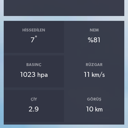
HISSEDILEN
NEM
°
7
%81
BASINÇ
RÜZGAR
1023
11
hpa
km/s
ÇIY
GÖRÜŞ
2.9
10
km