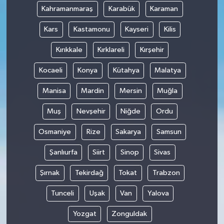
Kahramanmaraş
Karabük
Karaman
Kars
Kastamonu
Kayseri
Kilis
Kırıkkale
Kırklareli
Kırşehir
Kocaeli
Konya
Kütahya
Malatya
Manisa
Mardin
Mersin
Muğla
Muş
Nevşehir
Niğde
Ordu
Osmaniye
Rize
Sakarya
Samsun
Şanlıurfa
Siirt
Sinop
Sivas
Şırnak
Tekirdağ
Tokat
Trabzon
Tunceli
Uşak
Van
Yalova
Yozgat
Zonguldak