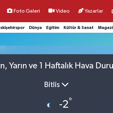
Foto Galeri
Video
Yazarlar
skişehirspor
Dünya
Eğitim
Kültür & Sanat
Magazi
, Yarın ve 1 Haftalık Hava Du
Bitlis
°
-2