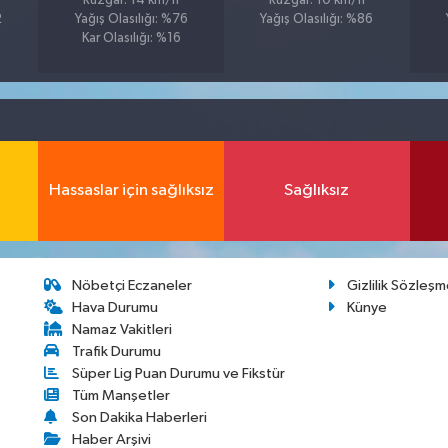
Rüzgar: 14 km/h
Rüzgar: 10 km/h
2
Yağış Olasılığı: %76
Yağış Olasılığı: %86
Kar Olasılığı: %16
Hassaslar için sağlıksız
Sağlıksız
Nöbetçi Eczaneler
Gizlilik Sözleşm
Hava Durumu
Künye
Namaz Vakitleri
Trafik Durumu
Süper Lig Puan Durumu ve Fikstür
Tüm Manşetler
Son Dakika Haberleri
Haber Arşivi