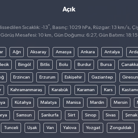
Açık
°
ssedilen Sıcaklık: -13
, Basınç: 1029 hPa, Rüzgar: 13 km/s, Çiy
Görüş Mesafesi: 10 km, Gün Doğumu: 6:27, Gün Batımı: 18:15
ar
Ağrı
Aksaray
Amasya
Ankara
Antalya
Ard
lecik
Bingöl
Bitlis
Bolu
Burdur
Bursa
Çanakka
ığ
Erzincan
Erzurum
Eskişehir
Gaziantep
Giresun
r
Kahramanmaraş
Karabük
Karaman
Kars
Kastam
nya
Kütahya
Malatya
Manisa
Mardin
Mersin
arya
Samsun
Şanlıurfa
Siirt
Sinop
Sivas
Şırnak
Tunceli
Uşak
Van
Yalova
Yozgat
Zonguldak