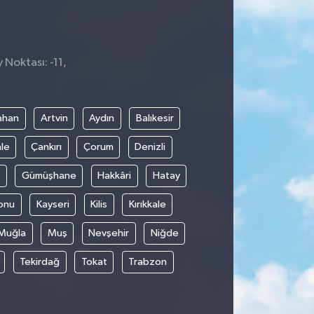
 Noktası: -11,
ahan
Artvin
Aydın
Balıkesir
le
Çankırı
Çorum
Denizli
Gümüşhane
Hakkâri
Hatay
onu
Kayseri
Kilis
Kırıkkale
Muğla
Muş
Nevşehir
Niğde
Tekirdağ
Tokat
Trabzon