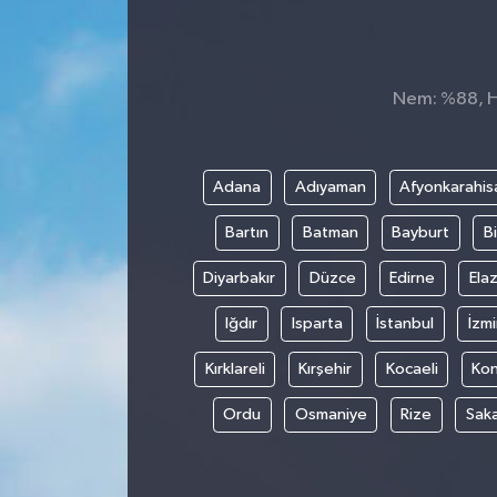
Siyaset
Spor
Nem: %88, Hi
Adana
Adıyaman
Afyonkarahis
Bartın
Batman
Bayburt
Bi
Diyarbakır
Düzce
Edirne
Elaz
Iğdır
Isparta
İstanbul
İzmi
Kırklareli
Kırşehir
Kocaeli
Ko
Ordu
Osmaniye
Rize
Sak