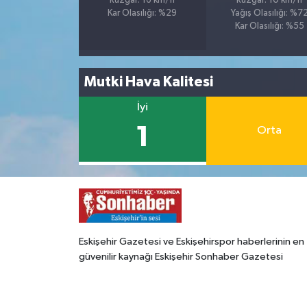
Rüzgar: 16 km/h
Rüzgar: 10 km/h
Kar Olasılığı: %29
Yağış Olasılığı: %7
Kar Olasılığı: %55
Mutki Hava Kalitesi
İyi
1
Orta
Eskişehir Gazetesi ve Eskişehirspor haberlerinin en
güvenilir kaynağı Eskişehir Sonhaber Gazetesi