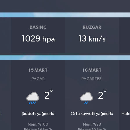
BASINÇ
RÜZGAR
1029
13
hpa
km/s
15 MART
16 MART
PAZAR
PAZARTESI
°
°
2
2
ı
Şiddetli yağmurlu
Orta kuvvetli yağmurlu
Hafi
Nem: %100
Nem: %98