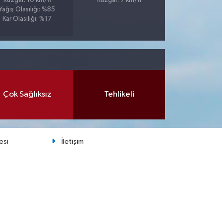
Rüzgar: 10 km/h
Rüzgar: 7 km/h
Yağış Olasılığı: %85
Kar Olasılığı: %17
Çok Sağlıksız
Tehlikeli
esi
İletişim