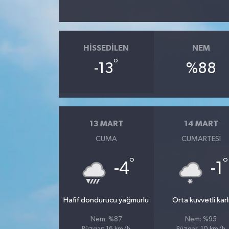
HISSEDILEN
NEM
°
-13
%88
13 MART
14 MART
CUMA
CUMARTESI
°
°
-4
-1
Hafif dondurucu yağmurlu
Orta kuvvetli karl
Nem: %87
Nem: %95