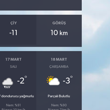
ÇIY
GÖRÜŞ
-11
10
km
17 MART
18 MART
SALI
ÇARŞAMBA
°
°
-2
-3
f dondurucu yağmurlu
Parçalı Bulutlu
Nem: %91
Nem: %90