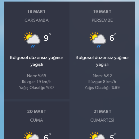
18 MART
19 MART
ÇARŞAMBA
PERŞEMBE
°
°
9
6
Bölgesel düzensiz yağmur
Bölgesel düzensiz yağmur
yağışlı
yağışlı
Nem: %65
Nem: %92
Rüzgar: 19 km/h
Rüzgar: 8 km/h
Yağış Olasılığı: %87
Yağış Olasılığı: %89
20 MART
21 MART
CUMA
CUMARTESI
°
°
6
5