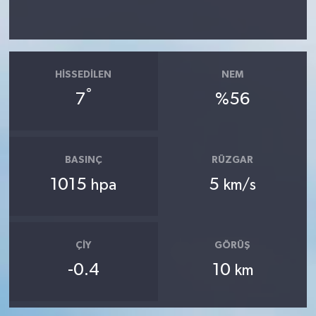
HISSEDILEN
NEM
°
7
%56
BASINÇ
RÜZGAR
1015
5
hpa
km/s
ÇIY
GÖRÜŞ
-0.4
10
km