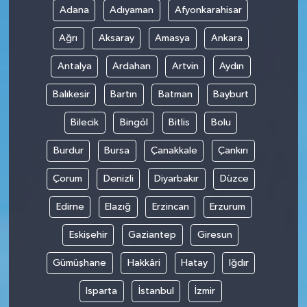
Adana
Adıyaman
Afyonkarahisar
Ağrı
Aksaray
Amasya
Ankara
Antalya
Ardahan
Artvin
Aydın
Balıkesir
Bartın
Batman
Bayburt
Bilecik
Bingöl
Bitlis
Bolu
Burdur
Bursa
Çanakkale
Çankırı
Çorum
Denizli
Diyarbakır
Düzce
Edirne
Elazığ
Erzincan
Erzurum
Eskişehir
Gaziantep
Giresun
Gümüşhane
Hakkâri
Hatay
Iğdır
Isparta
İstanbul
İzmir