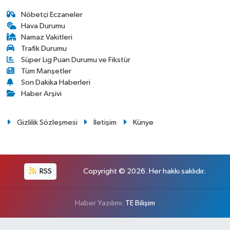
Nöbetçi Eczaneler
Hava Durumu
Namaz Vakitleri
Trafik Durumu
Süper Lig Puan Durumu ve Fikstür
Tüm Manşetler
Son Dakika Haberleri
Haber Arşivi
Gizlilik Sözleşmesi
İletişim
Künye
RSS
Copyright © 2026. Her hakkı saklıdır.
Haber Yazılımı:
TE Bilişim