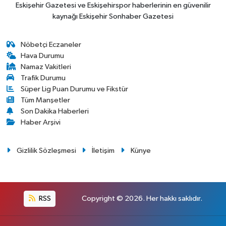
Eskişehir Gazetesi ve Eskişehirspor haberlerinin en güvenilir
kaynağı Eskişehir Sonhaber Gazetesi
Nöbetçi Eczaneler
Hava Durumu
Namaz Vakitleri
Trafik Durumu
Süper Lig Puan Durumu ve Fikstür
Tüm Manşetler
Son Dakika Haberleri
Haber Arşivi
Gizlilik Sözleşmesi
İletişim
Künye
RSS
Copyright © 2026. Her hakkı saklıdır.