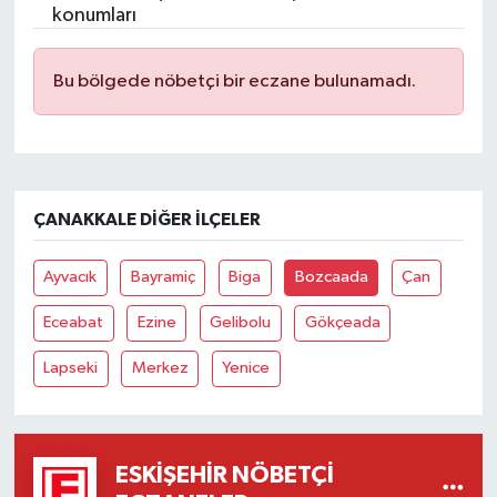
konumları
Bu bölgede nöbetçi bir eczane bulunamadı.
ÇANAKKALE DIĞER İLÇELER
Ayvacık
Bayramiç
Biga
Bozcaada
Çan
Eceabat
Ezine
Gelibolu
Gökçeada
Lapseki
Merkez
Yenice
ESKIŞEHIR NÖBETÇI