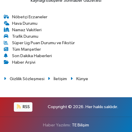
kaynağı Eskişehir Sonhaber Gazetesi
Nöbetçi Eczaneler
Hava Durumu
Namaz Vakitleri
Trafik Durumu
Süper Lig Puan Durumu ve Fikstür
Tüm Manşetler
Son Dakika Haberleri
Haber Arşivi
Gizlilik Sözleşmesi
İletişim
Künye
RSS
Copyright © 2026. Her hakkı saklıdır.
Haber Yazılımı:
TE Bilişim