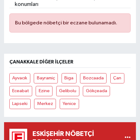
konumları
Bu bölgede nöbetçi bir eczane bulunamadı.
ÇANAKKALE DIĞER İLÇELER
Ayvacık
Bayramiç
Biga
Bozcaada
Çan
Eceabat
Ezine
Gelibolu
Gökçeada
Lapseki
Merkez
Yenice
ESKIŞEHIR NÖBETÇI