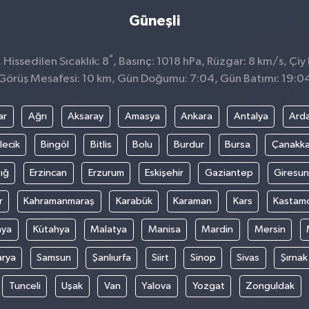
Güneşli
°
Hissedilen Sıcaklık: 8
, Basınç: 1018 hPa, Rüzgar: 8 km/s, Çiy 
Görüş Mesafesi: 10 km, Gün Doğumu: 7:04, Gün Batımı: 19:0
ar
Ağrı
Aksaray
Amasya
Ankara
Antalya
Ard
lecik
Bingöl
Bitlis
Bolu
Burdur
Bursa
Çanakka
ığ
Erzincan
Erzurum
Eskişehir
Gaziantep
Giresun
r
Kahramanmaraş
Karabük
Karaman
Kars
Kastam
nya
Kütahya
Malatya
Manisa
Mardin
Mersin
arya
Samsun
Şanlıurfa
Siirt
Sinop
Sivas
Şırnak
Tunceli
Uşak
Van
Yalova
Yozgat
Zonguldak