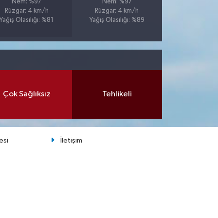
Nem: %97
Nem: %97
Rüzgar: 4 km/h
Rüzgar: 4 km/h
Yağış Olasılığı: %81
Yağış Olasılığı: %89
Çok Sağlıksız
Tehlikeli
esi
İletişim