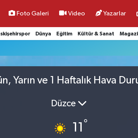
Foto Galeri
Video
Yazarlar
skişehirspor
Dünya
Eğitim
Kültür & Sanat
Magazi
ün, Yarın ve 1 Haftalık Hava Du
Düzce
°
11