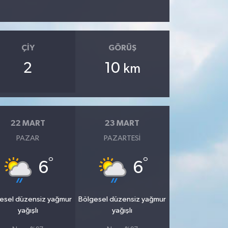
ÇIY
GÖRÜŞ
2
10
km
22 MART
23 MART
PAZAR
PAZARTESI
°
°
6
6
esel düzensiz yağmur
Bölgesel düzensiz yağmur
yağışlı
yağışlı