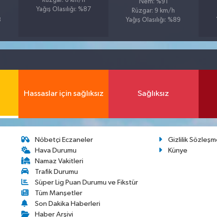
Rüzgar: 6 km/h
Nem: %91
Yağış Olasılığı: %87
Rüzgar: 9 km/h
8
Yağış Olasılığı: %89
Hassaslar için sağlıksız
Sağlıksız
Nöbetçi Eczaneler
Gizlilik Sözleşm
Hava Durumu
Künye
Namaz Vakitleri
Trafik Durumu
Süper Lig Puan Durumu ve Fikstür
Tüm Manşetler
Son Dakika Haberleri
Haber Arşivi