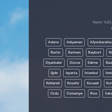
Siyaset
Spor
Nem: %61, 
Adana
Adıyaman
Afyonkarahis
Bartın
Batman
Bayburt
Bi
Diyarbakır
Düzce
Edirne
Elaz
Iğdır
Isparta
İstanbul
İzmi
Kırklareli
Kırşehir
Kocaeli
Ko
Ordu
Osmaniye
Rize
Sak