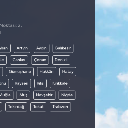
Noktası: 2,
4
ahan
Artvin
Aydın
Balıkesir
le
Çankırı
Çorum
Denizli
Gümüşhane
Hakkâri
Hatay
onu
Kayseri
Kilis
Kırıkkale
Muğla
Muş
Nevşehir
Niğde
Tekirdağ
Tokat
Trabzon