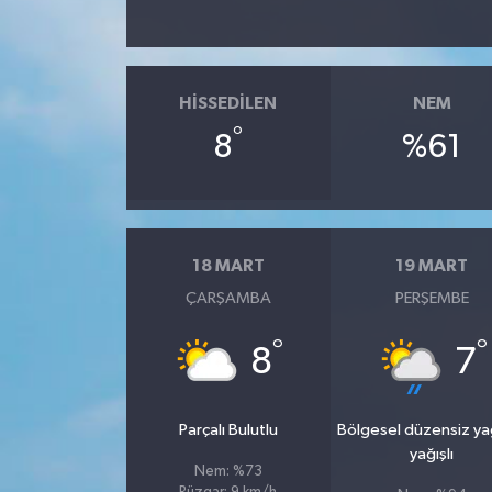
HISSEDILEN
NEM
°
8
%61
18 MART
19 MART
ÇARŞAMBA
PERŞEMBE
°
°
8
7
Parçalı Bulutlu
Bölgesel düzensiz y
yağışlı
Nem: %73