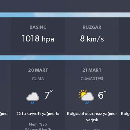
BASINÇ
RÜZGAR
1018
8
hpa
km/s
20 MART
21 MART
CUMA
CUMARTESI
°
°
7
6
ağmur
Orta kuvvetli yağmurlu
Bölgesel düzensiz yağmur
Bölg
yağışlı
Nem: %96