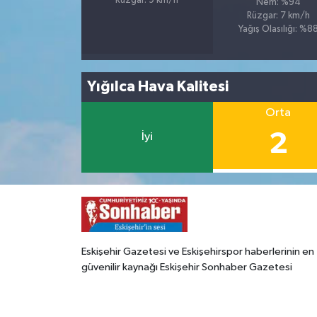
Rüzgar: 9 km/h
Nem: %94
Rüzgar: 7 km/h
Yağış Olasılığı: %8
Yığılca Hava Kalitesi
Orta
2
İyi
Eskişehir Gazetesi ve Eskişehirspor haberlerinin en
güvenilir kaynağı Eskişehir Sonhaber Gazetesi