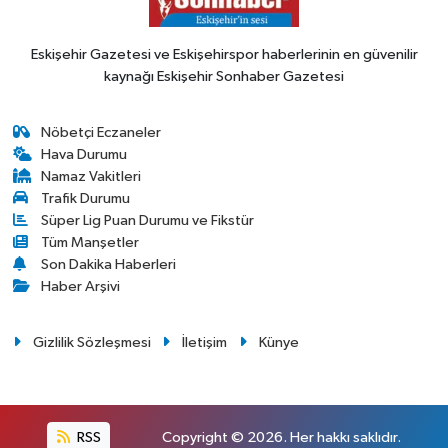
Eskişehir Gazetesi ve Eskişehirspor haberlerinin en güvenilir
kaynağı Eskişehir Sonhaber Gazetesi
Nöbetçi Eczaneler
Hava Durumu
Namaz Vakitleri
Trafik Durumu
Süper Lig Puan Durumu ve Fikstür
Tüm Manşetler
Son Dakika Haberleri
Haber Arşivi
Gizlilik Sözleşmesi
İletişim
Künye
RSS
Copyright © 2026. Her hakkı saklıdır.