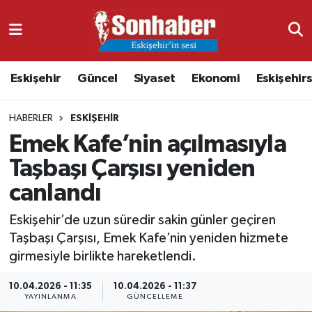
Dünya
Nöbetçi Eczaneler
Eskişehir
Güncel
Siyaset
Ekonomi
Eskişehir
Eğitim
Hava Durumu
HABERLER
ESKIŞEHIR
Ekonomi
Namaz Vakitleri
Emek Kafe’nin açılmasıyla
Güncel
Trafik Durumu
Taşbaşı Çarşısı yeniden
canlandı
Kültür & Sanat
Süper Lig Puan Durumu ve Fikstür
Eskişehir’de uzun süredir sakin günler geçiren
Magazin
Tüm Manşetler
Taşbaşı Çarşısı, Emek Kafe’nin yeniden hizmete
girmesiyle birlikte hareketlendi.
Resmi İlanlar
Son Dakika Haberleri
10.04.2026 - 11:35
10.04.2026 - 11:37
YAYINLANMA
GÜNCELLEME
Sağlık
Haber Arşivi