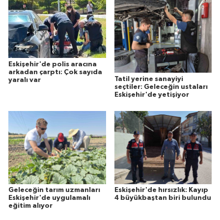
Eskişehir'de polis aracına
arkadan çarptı: Çok sayıda
Tatil yerine sanayiyi
yaralı var
seçtiler: Geleceğin ustaları
Eskişehir'de yetişiyor
Geleceğin tarım uzmanları
Eskişehir'de hırsızlık: Kayıp
Eskişehir'de uygulamalı
4 büyükbaştan biri bulundu
eğitim alıyor