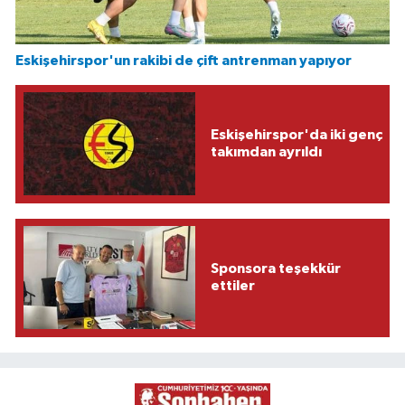
Eskişehirspor'un rakibi de çift antrenman yapıyor
Eskişehirspor'da iki genç
takımdan ayrıldı
Sponsora teşekkür
ettiler