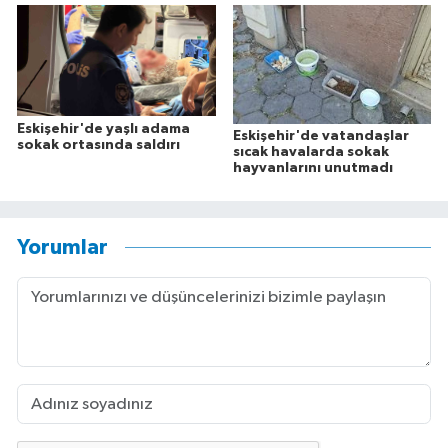
Eskişehir'de yaşlı adama
Eskişehir'de vatandaşlar
sokak ortasında saldırı
sıcak havalarda sokak
hayvanlarını unutmadı
Yorumlar