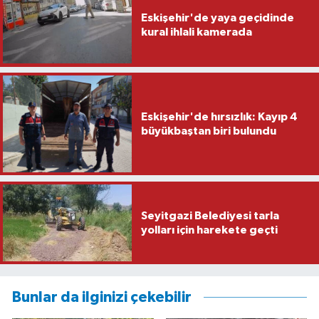
Eskişehir'de yaya geçidinde
kural ihlali kamerada
Eskişehir'de hırsızlık: Kayıp 4
büyükbaştan biri bulundu
Seyitgazi Belediyesi tarla
yolları için harekete geçti
Bunlar da ilginizi çekebilir