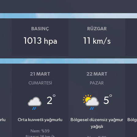
BASINÇ
RÜZGAR
1013
11
hpa
km/s
21 MART
22 MART
CUMARTESI
PAZAR
°
°
2
5
rlu
Orta kuvvetli yağmurlu
Bölgesel düzensiz yağmur
Bölg
yağışlı
Nem: %99