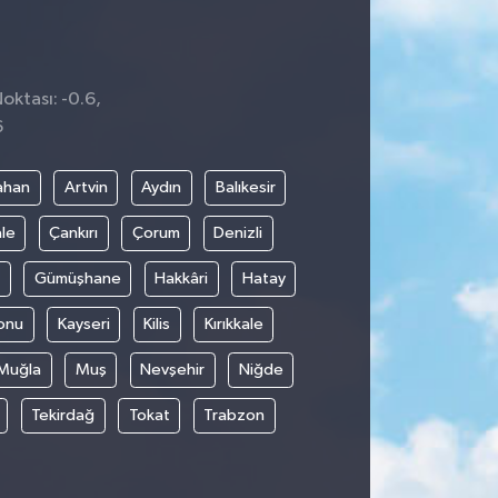
oktası: -0.6,
6
ahan
Artvin
Aydın
Balıkesir
le
Çankırı
Çorum
Denizli
Gümüşhane
Hakkâri
Hatay
onu
Kayseri
Kilis
Kırıkkale
Muğla
Muş
Nevşehir
Niğde
Tekirdağ
Tokat
Trabzon