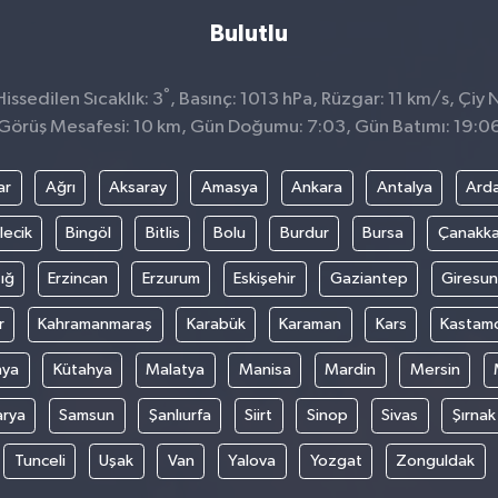
Bulutlu
°
ssedilen Sıcaklık: 3
, Basınç: 1013 hPa, Rüzgar: 11 km/s, Çiy N
Görüş Mesafesi: 10 km, Gün Doğumu: 7:03, Gün Batımı: 19:0
ar
Ağrı
Aksaray
Amasya
Ankara
Antalya
Ard
lecik
Bingöl
Bitlis
Bolu
Burdur
Bursa
Çanakka
ığ
Erzincan
Erzurum
Eskişehir
Gaziantep
Giresun
r
Kahramanmaraş
Karabük
Karaman
Kars
Kastam
nya
Kütahya
Malatya
Manisa
Mardin
Mersin
arya
Samsun
Şanlıurfa
Siirt
Sinop
Sivas
Şırnak
Tunceli
Uşak
Van
Yalova
Yozgat
Zonguldak