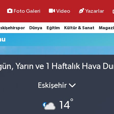
Foto Galeri
Video
Yazarlar
skişehirspor
Dünya
Eğitim
Kültür & Sanat
Magazi
mu
gün, Yarın ve 1 Haftalık Hava D
Eskişehir
°
14