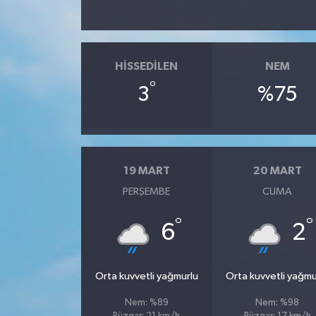
HISSEDILEN
NEM
°
3
%75
19 MART
20 MART
PERŞEMBE
CUMA
°
°
6
2
Orta kuvvetli yağmurlu
Orta kuvvetli yağmu
Nem: %89
Nem: %98