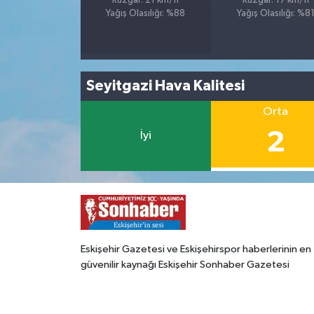
Rüzgar: 21 km/h
Rüzgar: 17 km/h
Yağış Olasılığı: %88
Yağış Olasılığı: %8
Seyitgazi Hava Kalitesi
Orta
2
İyi
Eskişehir Gazetesi ve Eskişehirspor haberlerinin en
güvenilir kaynağı Eskişehir Sonhaber Gazetesi