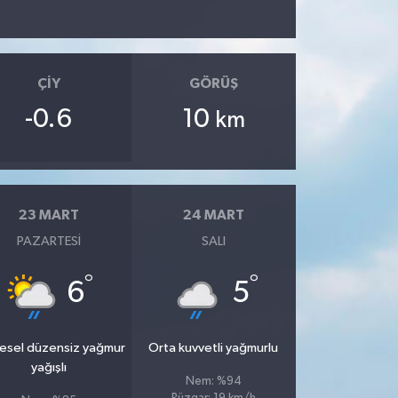
ÇIY
GÖRÜŞ
-0.6
10
km
23 MART
24 MART
PAZARTESI
SALI
°
°
6
5
esel düzensiz yağmur
Orta kuvvetli yağmurlu
yağışlı
Nem: %94