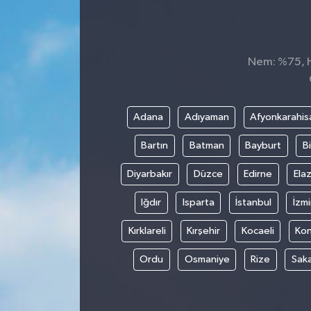
Siyaset
Spor
Nem: %75, Hi
Adana
Adıyaman
Afyonkarahis
Bartın
Batman
Bayburt
Bi
Diyarbakır
Düzce
Edirne
Elaz
Iğdır
Isparta
İstanbul
İzmi
Kırklareli
Kırşehir
Kocaeli
Ko
Ordu
Osmaniye
Rize
Sak