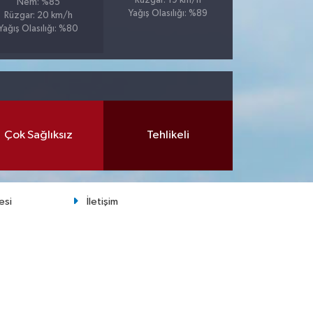
Rüzgar: 19 km/h
Nem: %85
Yağış Olasılığı: %89
Rüzgar: 20 km/h
Yağış Olasılığı: %80
Çok Sağlıksız
Tehlikeli
esi
İletişim