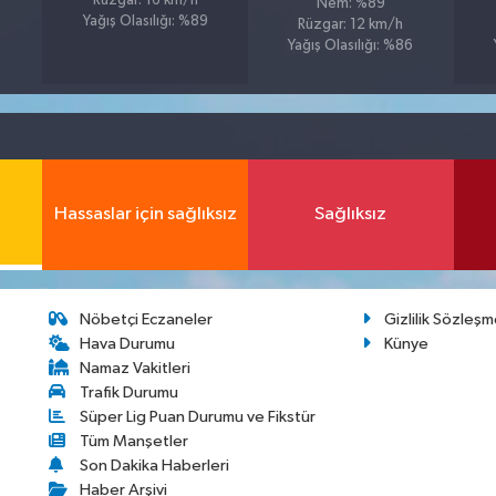
Rüzgar: 16 km/h
Nem: %89
1
Yağış Olasılığı: %89
Rüzgar: 12 km/h
Yağış Olasılığı: %86
Hassaslar için sağlıksız
Sağlıksız
Nöbetçi Eczaneler
Gizlilik Sözleşm
Hava Durumu
Künye
Namaz Vakitleri
Trafik Durumu
Süper Lig Puan Durumu ve Fikstür
Tüm Manşetler
Son Dakika Haberleri
Haber Arşivi