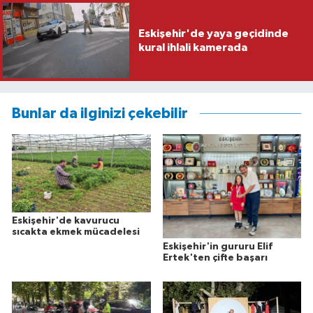
Eskişehir'de yaya geçidinde
kural ihlali kamerada
Bunlar da ilginizi çekebilir
Eskişehir'de kavurucu
sıcakta ekmek mücadelesi
Eskişehir'in gururu Elif
Ertek'ten çifte başarı