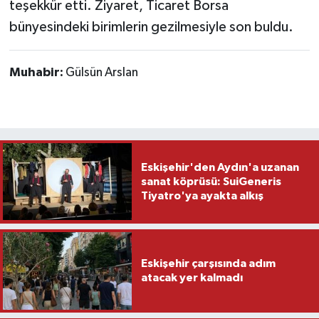
teşekkür etti. Ziyaret, Ticaret Borsa
bünyesindeki birimlerin gezilmesiyle son buldu.
Muhabir:
Gülsün Arslan
Eskişehir'den Aydın'a uzanan
sanat köprüsü: SuiGeneris
Tiyatro'ya ayakta alkış
Eskişehir çarşısında adım
atacak yer kalmadı