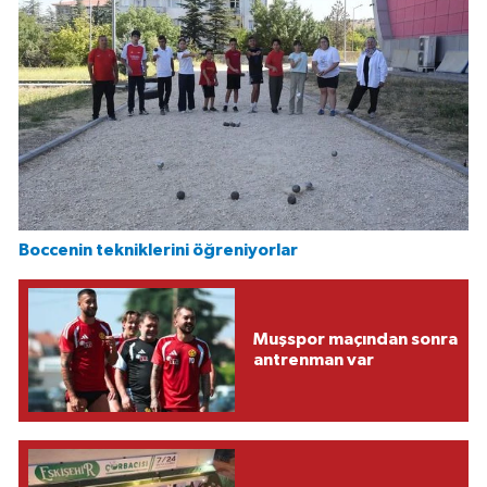
Boccenin tekniklerini öğreniyorlar
Muşspor maçından sonra
antrenman var