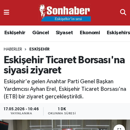
Dünya
Nöbetçi Eczaneler
Eskişehir
Güncel
Siyaset
Ekonomi
Eskişehir
Eğitim
Hava Durumu
HABERLER
ESKIŞEHIR
Ekonomi
Namaz Vakitleri
Eskişehir Ticaret Borsası'na
Güncel
Trafik Durumu
siyasi ziyaret
Kültür & Sanat
Süper Lig Puan Durumu ve Fikstür
Eskişehir'e gelen Anahtar Parti Genel Başkan
Yardımcısı Ayhan Erel, Eskişehir Ticaret Borsası'na
Magazin
Tüm Manşetler
(ETB) bir ziyaret gerçekleştirildi.
17.05.2026 - 10:46
1 DK
Resmi İlanlar
Son Dakika Haberleri
YAYINLANMA
OKUNMA SÜRESI
Sağlık
Haber Arşivi