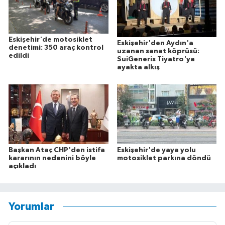
Eskişehir'de motosiklet
Eskişehir'den Aydın'a
denetimi: 350 araç kontrol
uzanan sanat köprüsü:
edildi
SuiGeneris Tiyatro'ya
ayakta alkış
Başkan Ataç CHP'den istifa
Eskişehir'de yaya yolu
kararının nedenini böyle
motosiklet parkına döndü
açıkladı
Yorumlar