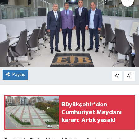
Siyaset
Spor
Paylaş
-
+
A
A
Büyükşehir'den
Cumhuriyet Meydanı
kararı: Artık yasak!