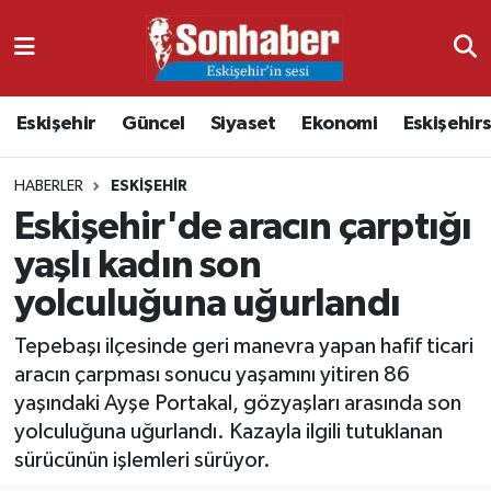
Dünya
Nöbetçi Eczaneler
Eskişehir
Güncel
Siyaset
Ekonomi
Eskişehir
Eğitim
Hava Durumu
HABERLER
ESKIŞEHIR
Ekonomi
Namaz Vakitleri
Eskişehir'de aracın çarptığı
Güncel
Trafik Durumu
yaşlı kadın son
yolculuğuna uğurlandı
Kültür & Sanat
Süper Lig Puan Durumu ve Fikstür
Tepebaşı ilçesinde geri manevra yapan hafif ticari
Magazin
Tüm Manşetler
aracın çarpması sonucu yaşamını yitiren 86
yaşındaki Ayşe Portakal, gözyaşları arasında son
Resmi İlanlar
Son Dakika Haberleri
yolculuğuna uğurlandı. Kazayla ilgili tutuklanan
sürücünün işlemleri sürüyor.
Sağlık
Haber Arşivi