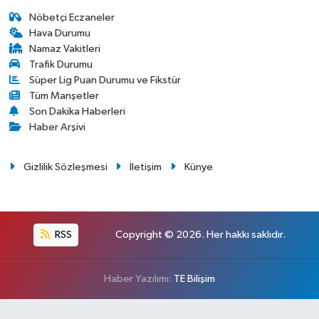
Nöbetçi Eczaneler
Hava Durumu
Namaz Vakitleri
Trafik Durumu
Süper Lig Puan Durumu ve Fikstür
Tüm Manşetler
Son Dakika Haberleri
Haber Arşivi
Gizlilik Sözleşmesi
İletişim
Künye
RSS
Copyright © 2026. Her hakkı saklıdır.
Haber Yazılımı:
TE Bilişim