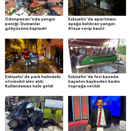
Odunpazarı'nda yangın
Eskişehir'de apartmanı
paniği: Dumanlar
ayağa kaldıran yangın:
gökyüzünü kapladı!
Ateşe verip kaçtı!
Eskişehir’de park halindeki
Eskişehir'de feci kazada
otomobil alev aldı:
hayatını kaybeden kadın
Kullanılamaz hale geldi
toprağa verildi