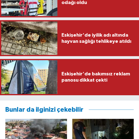
odağı oldu
Eskişehir'de iyilik adı altında
hayvan sağlığı tehlikeye atıldı
Eskişehir'de bakımsız reklam
panosu dikkat çekti
Bunlar da ilginizi çekebilir