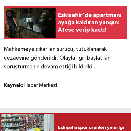
Eskişehir'de apartmanı
ayağa kaldıran yangın:
Ateşe verip kaçtı!
Mahkemeye çıkarılan sürücü, tutuklanarak
cezaevine gönderildi. Olayla ilgili başlatılan
soruşturmanın devam ettiği bildirildi.
Kaynak:
Haber Merkezi
Eskişehirspor ürünleri yine ilgi