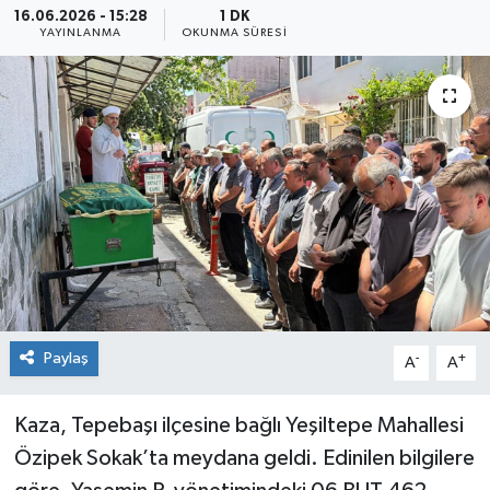
16.06.2026 - 15:28
1 DK
YAYINLANMA
OKUNMA SÜRESI
Siyaset
Spor
Paylaş
-
+
A
A
Kaza, Tepebaşı ilçesine bağlı Yeşiltepe Mahallesi
Özipek Sokak’ta meydana geldi. Edinilen bilgilere