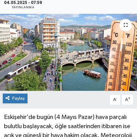
04.05.2025 - 07:59
YAYINLANMA
Siyaset
Spor
Paylaş
-
+
A
A
Eskişehir'de bugün (4 Mayıs Pazar) hava parçalı
bulutlu başlayacak, öğle saatlerinden itibaren ise
açık ve güneşli bir hava hakim olacak. Meteoroloji