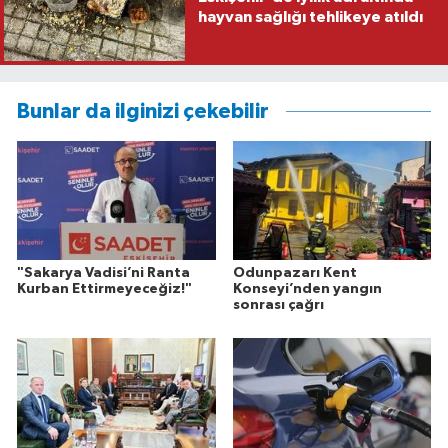
hayvan sağlığı tehlikeye atıldı
Bunlar da ilginizi çekebilir
"Sakarya Vadisi’ni Ranta
Odunpazarı Kent
Kurban Ettirmeyeceğiz!"
Konseyi’nden yangın
sonrası çağrı