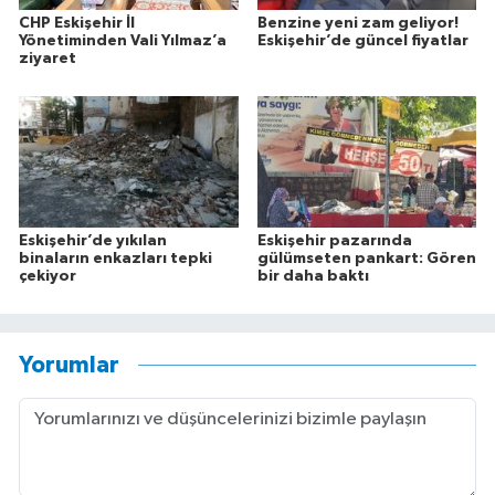
CHP Eskişehir İl
Benzine yeni zam geliyor!
Yönetiminden Vali Yılmaz’a
Eskişehir’de güncel fiyatlar
ziyaret
Eskişehir’de yıkılan
Eskişehir pazarında
binaların enkazları tepki
gülümseten pankart: Gören
çekiyor
bir daha baktı
Yorumlar