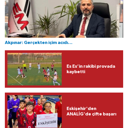
Akpınar: Gerçekten içim acıdı…
Es Es’in rakibi provada
kaybetti
Eskişehir'den
ANALİG'de çifte başarı