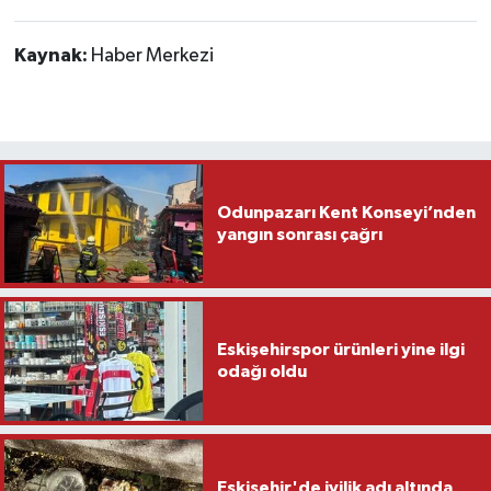
Kaynak:
Haber Merkezi
Odunpazarı Kent Konseyi’nden
yangın sonrası çağrı
Eskişehirspor ürünleri yine ilgi
odağı oldu
Eskişehir'de iyilik adı altında