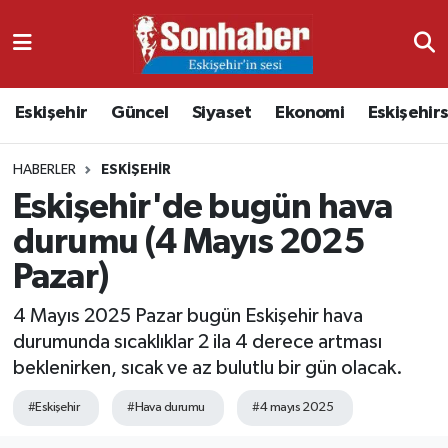
Dünya
Nöbetçi Eczaneler
Eskişehir
Güncel
Siyaset
Ekonomi
Eskişehir
Eğitim
Hava Durumu
HABERLER
ESKIŞEHIR
Ekonomi
Namaz Vakitleri
Eskişehir'de bugün hava
Güncel
Trafik Durumu
durumu (4 Mayıs 2025
Pazar)
Kültür & Sanat
Süper Lig Puan Durumu ve Fikstür
4 Mayıs 2025 Pazar bugün Eskişehir hava
Magazin
Tüm Manşetler
durumunda sıcaklıklar 2 ila 4 derece artması
beklenirken, sıcak ve az bulutlu bir gün olacak.
Resmi İlanlar
Son Dakika Haberleri
#Eskişehir
#Hava durumu
#4 mayıs 2025
Sağlık
Haber Arşivi