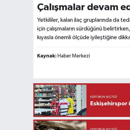
Çalışmalar devam e
Yetkililer, kalan ilaç gruplarında da t
için çalışmaların sürdüğünü belirtir
kıyasla önemli ölçüde iyileştiğine dikk
Kaynak:
Haber Merkezi
EDITÖRÜN SEÇTIĞI
Eskişehirspor ü
EDITÖRÜN SEÇTIĞI