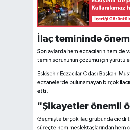
Eskişehir’de p
Kullanılamaz h
İçeriği Görüntül
İlaç temininde öneml
Son aylarda hem eczacıların hem de va
temin sorununun çözümü için yürütüle
Eskişehir Eczacılar Odası Başkanı Musta
eczanelerde bulunamayan birçok ilacı
etti.
"Şikayetler önemli ö
Geçmişte birçok ilaç grubunda ciddi ted
süreçte hem meslektaşlarından hem de