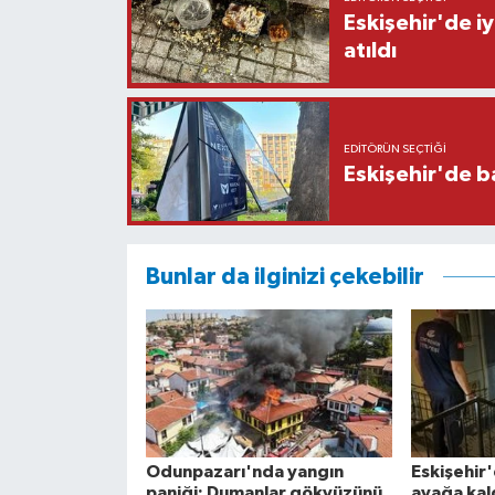
Eskişehir'de iy
atıldı
EDITÖRÜN SEÇTIĞI
Eskişehir'de b
Bunlar da ilginizi çekebilir
Odunpazarı'nda yangın
Eskişehir
paniği: Dumanlar gökyüzünü
ayağa kal