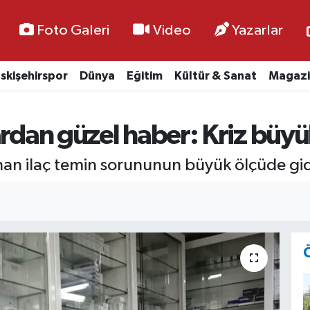
Foto Galeri
Video
Yazarlar
skişehirspor
Dünya
Eğitim
Kültür & Sanat
Magazi
ardan güzel haber: Kriz büy
nan ilaç temin sorununun büyük ölçüde gide