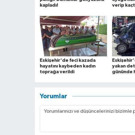
kapladı!
verip kaçt
Eskişehir'de feci kazada
Eskişehir
hayatını kaybeden kadın
yakan de
toprağa verildi
gününde h
Yorumlar