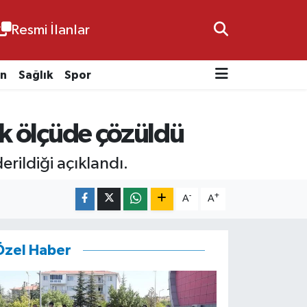
Resmi İlanlar
n
Sağlık
Spor
ük ölçüde çözüldü
rildiği açıklandı.
-
+
A
A
Özel Haber