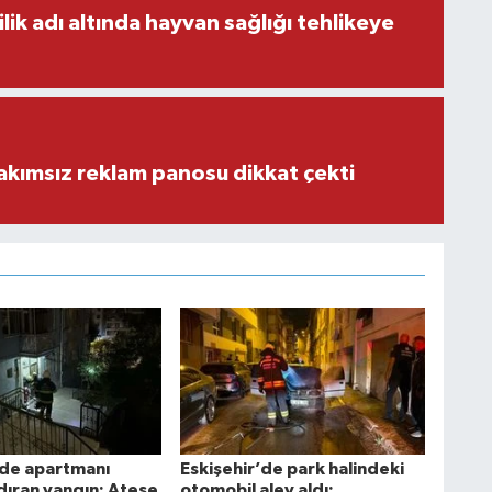
ilik adı altında hayvan sağlığı tehlikeye
akımsız reklam panosu dikkat çekti
'de apartmanı
Eskişehir’de park halindeki
dıran yangın: Ateşe
otomobil alev aldı: