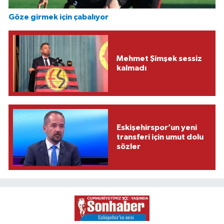
Göze girmek için çabalıyor
Mehmet Şimşek sessiz
kalmadı
Eskişehirspor’un yeni
transferi için umut dolu
sözler