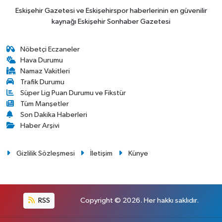
Eskişehir Gazetesi ve Eskişehirspor haberlerinin en güvenilir
kaynağı Eskişehir Sonhaber Gazetesi
Nöbetçi Eczaneler
Hava Durumu
Namaz Vakitleri
Trafik Durumu
Süper Lig Puan Durumu ve Fikstür
Tüm Manşetler
Son Dakika Haberleri
Haber Arşivi
Gizlilik Sözleşmesi
İletişim
Künye
RSS
Copyright © 2026. Her hakkı saklıdır.