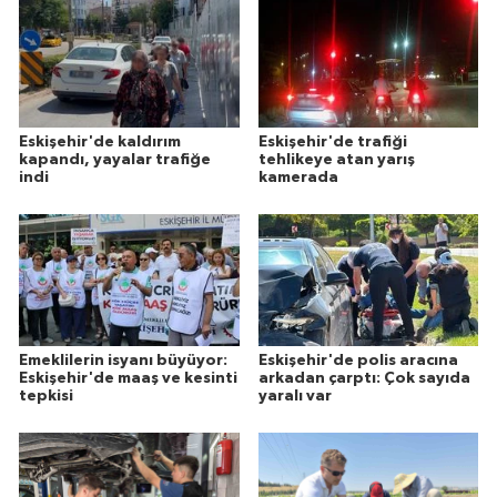
Eskişehir'de kaldırım
Eskişehir'de trafiği
kapandı, yayalar trafiğe
tehlikeye atan yarış
indi
kamerada
Emeklilerin isyanı büyüyor:
Eskişehir'de polis aracına
Eskişehir'de maaş ve kesinti
arkadan çarptı: Çok sayıda
tepkisi
yaralı var