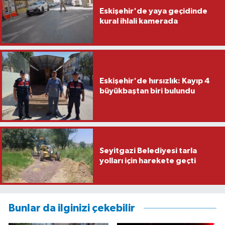
Eskişehir'de yaya geçidinde
kural ihlali kamerada
Eskişehir'de hırsızlık: Kayıp 4
büyükbaştan biri bulundu
Seyitgazi Belediyesi tarla
yolları için harekete geçti
Bunlar da ilginizi çekebilir