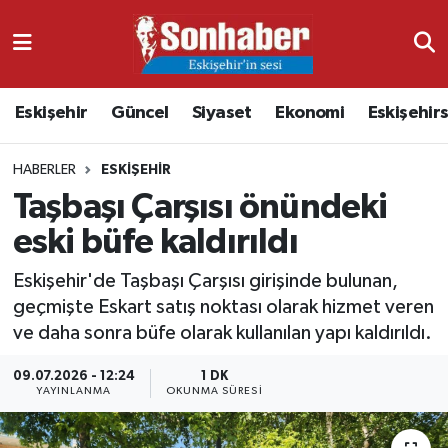
Dünya
Nöbetçi Eczaneler
Eskişehir
Güncel
Siyaset
Ekonomi
Eskişehir
Eğitim
Hava Durumu
HABERLER
ESKIŞEHIR
Ekonomi
Namaz Vakitleri
Taşbaşı Çarşısı önündeki
Güncel
Trafik Durumu
eski büfe kaldırıldı
Kültür & Sanat
Süper Lig Puan Durumu ve Fikstür
Eskişehir'de Taşbaşı Çarşısı girişinde bulunan,
geçmişte Eskart satış noktası olarak hizmet veren
Magazin
Tüm Manşetler
ve daha sonra büfe olarak kullanılan yapı kaldırıldı.
09.07.2026 - 12:24
1 DK
Resmi İlanlar
Son Dakika Haberleri
YAYINLANMA
OKUNMA SÜRESI
Sağlık
Haber Arşivi