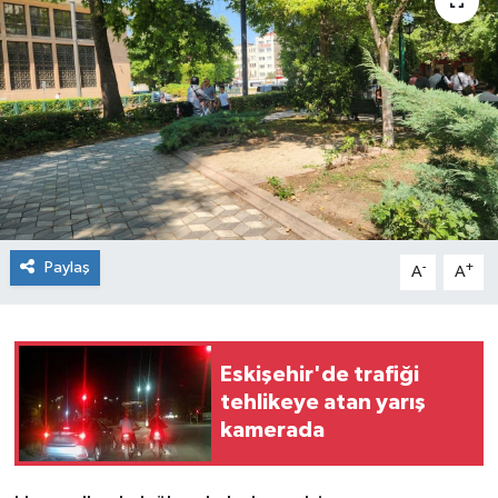
Siyaset
Spor
Paylaş
-
+
A
A
Eskişehir'de trafiği
tehlikeye atan yarış
kamerada