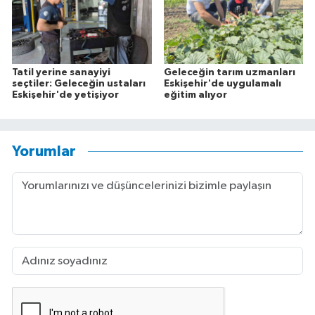
Tatil yerine sanayiyi
Geleceğin tarım uzmanları
seçtiler: Geleceğin ustaları
Eskişehir'de uygulamalı
Eskişehir'de yetişiyor
eğitim alıyor
Yorumlar