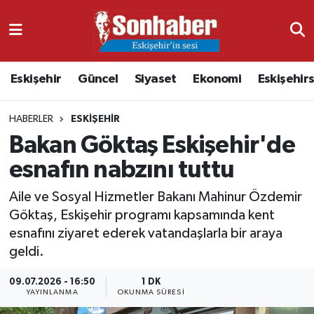
Dünya
Nöbetçi Eczaneler
Eskişehir
Güncel
Siyaset
Ekonomi
Eskişehir
Eğitim
Hava Durumu
HABERLER
ESKIŞEHIR
Ekonomi
Namaz Vakitleri
Bakan Göktaş Eskişehir'de
Güncel
Trafik Durumu
esnafın nabzını tuttu
Kültür & Sanat
Süper Lig Puan Durumu ve Fikstür
Aile ve Sosyal Hizmetler Bakanı Mahinur Özdemir
Göktaş, Eskişehir programı kapsamında kent
Magazin
Tüm Manşetler
esnafını ziyaret ederek vatandaşlarla bir araya
geldi.
Resmi İlanlar
Son Dakika Haberleri
09.07.2026 - 16:50
1 DK
YAYINLANMA
OKUNMA SÜRESI
Sağlık
Haber Arşivi