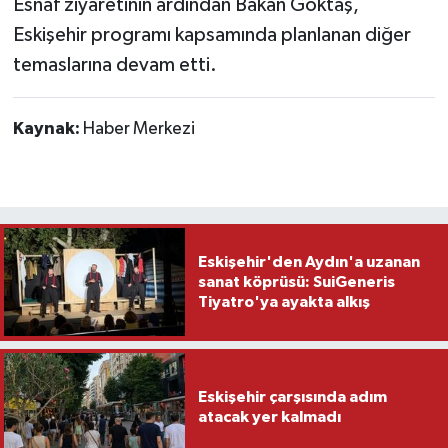
Esnaf ziyaretinin ardından Bakan Göktaş,
Eskişehir programı kapsamında planlanan diğer
temaslarına devam etti.
Kaynak:
Haber Merkezi
Eskişehir'den Aydın'a uzanan
sanat köprüsü: SuiGeneris
Tiyatro'ya ayakta alkış
Eskişehir çarşısında adım
atacak yer kalmadı