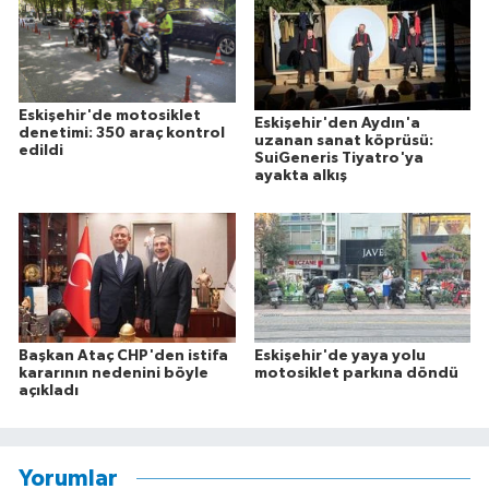
Eskişehir'de motosiklet
Eskişehir'den Aydın'a
denetimi: 350 araç kontrol
uzanan sanat köprüsü:
edildi
SuiGeneris Tiyatro'ya
ayakta alkış
Başkan Ataç CHP'den istifa
Eskişehir'de yaya yolu
kararının nedenini böyle
motosiklet parkına döndü
açıkladı
Yorumlar