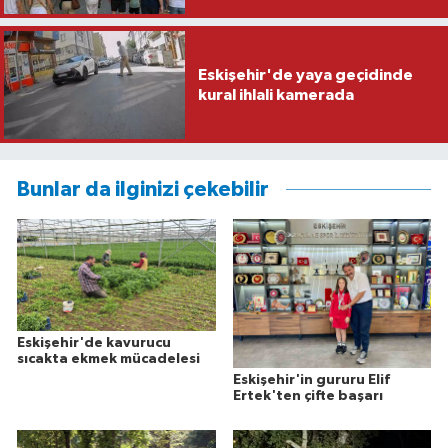
Eskişehir'de yaya geçidinde
kural ihlali kamerada
Bunlar da ilginizi çekebilir
Eskişehir'de kavurucu
sıcakta ekmek mücadelesi
Eskişehir'in gururu Elif
Ertek'ten çifte başarı