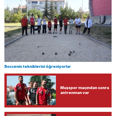
Boccenin tekniklerini öğreniyorlar
Muşspor maçından sonra
antrenman var