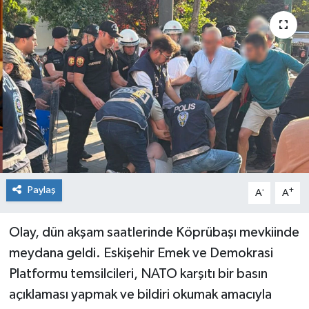
Siyaset
Spor
Paylaş
-
+
A
A
Olay, dün akşam saatlerinde Köprübaşı mevkiinde
meydana geldi. Eskişehir Emek ve Demokrasi
Platformu temsilcileri, NATO karşıtı bir basın
açıklaması yapmak ve bildiri okumak amacıyla