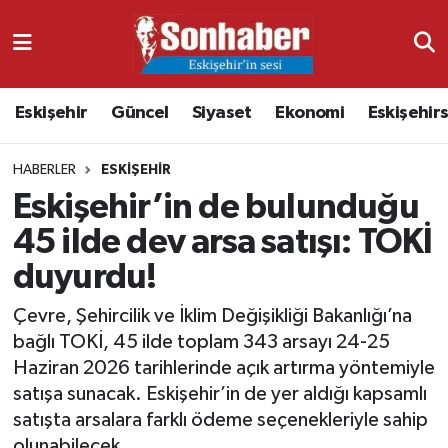
Dünya
Nöbetçi Eczaneler
Eskişehir
Güncel
Siyaset
Ekonomi
Eskişehir
Eğitim
Hava Durumu
HABERLER
ESKIŞEHIR
Ekonomi
Namaz Vakitleri
Eskişehir’in de bulunduğu
Güncel
Trafik Durumu
45 ilde dev arsa satışı: TOKİ
duyurdu!
Kültür & Sanat
Süper Lig Puan Durumu ve Fikstür
Çevre, Şehircilik ve İklim Değişikliği Bakanlığı’na
Magazin
Tüm Manşetler
bağlı TOKİ, 45 ilde toplam 343 arsayı 24-25
Haziran 2026 tarihlerinde açık artırma yöntemiyle
Resmi İlanlar
Son Dakika Haberleri
satışa sunacak. Eskişehir’in de yer aldığı kapsamlı
satışta arsalara farklı ödeme seçenekleriyle sahip
Sağlık
Haber Arşivi
olunabilecek.