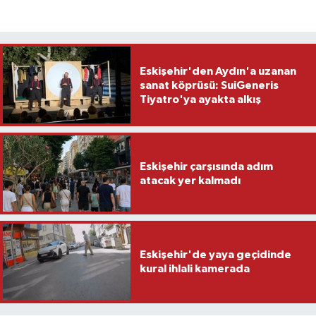
Eskişehir'den Aydın'a uzanan
sanat köprüsü: SuiGeneris
Tiyatro'ya ayakta alkış
Eskişehir çarşısında adım
atacak yer kalmadı
Eskişehir'de yaya geçidinde
kural ihlali kamerada