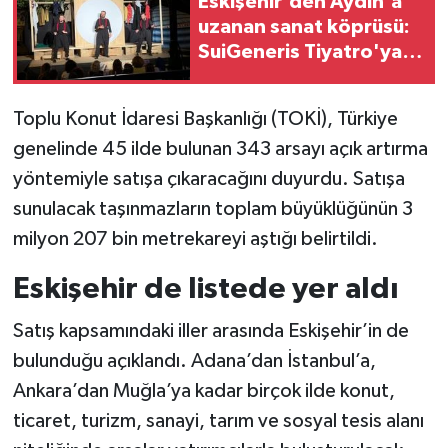
Eskişehir'den Aydın'a
uzanan sanat köprüsü:
SuiGeneris Tiyatro'ya
ayakta alkış
Toplu Konut İdaresi Başkanlığı (TOKİ), Türkiye
genelinde 45 ilde bulunan 343 arsayı açık artırma
yöntemiyle satışa çıkaracağını duyurdu. Satışa
sunulacak taşınmazların toplam büyüklüğünün 3
milyon 207 bin metrekareyi aştığı belirtildi.
Eskişehir de listede yer aldı
Satış kapsamındaki iller arasında Eskişehir’in de
bulunduğu açıklandı. Adana’dan İstanbul’a,
Ankara’dan Muğla’ya kadar birçok ilde konut,
ticaret, turizm, sanayi, tarım ve sosyal tesis alanı