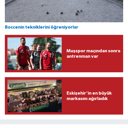
Boccenin tekniklerini öğreniyorlar
Muşspor maçından sonra
antrenman var
Eskişehir'in en büyük
markasını ağırladık