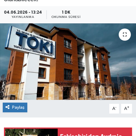
Siyaset
04.06.2026 - 13:24
1 DK
YAYINLANMA
OKUNMA SÜRESI
Spor
Paylaş
-
+
A
A