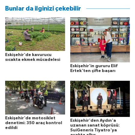
Bunlar da ilginizi çekebilir
Eskişehir'de kavurucu
sıcakta ekmek mücadelesi
Eskişehir'in gururu Elif
Ertek'ten çifte başarı
Eskişehir'de motosiklet
Eskişehir'den Aydın'a
denetimi: 350 araç kontrol
uzanan sanat köprüsü:
edildi
SuiGeneris Tiyatro'ya
ayakta alkış