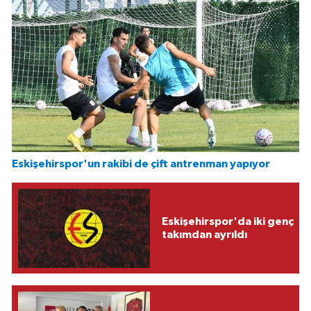
Eskişehirspor'un rakibi de çift antrenman yapıyor
Eskişehirspor'da iki genç
takımdan ayrıldı