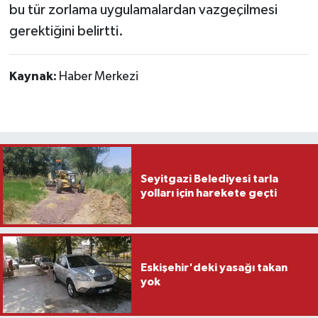
bu tür zorlama uygulamalardan vazgeçilmesi
gerektiğini belirtti.
Kaynak:
Haber Merkezi
Seyitgazi Belediyesi tarla
yolları için harekete geçti
Eskişehir'deki yasağı takan
yok