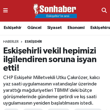
Dünya
Nöbetçi Eczaneler
Eskişehir
Güncel
Siyaset
Ekonomi
Eskişehir
Eğitim
Hava Durumu
HABERLER
ESKIŞEHIR
Ekonomi
Namaz Vakitleri
Eskişehirli vekil hepimizi
Güncel
Trafik Durumu
ilgilendiren soruna isyan
etti!
Kültür & Sanat
Süper Lig Puan Durumu ve Fikstür
CHP Eskişehir Milletvekili Utku Çakırözer, kalıcı
Magazin
Tüm Manşetler
yaz saati uygulamasının vatandaşlar üzerinde
yarattığı mağduriyetleri TBMM'deki bütçe
Resmi İlanlar
Son Dakika Haberleri
görüşmelerinde gündeme getirdi ve kış saati
uygulamasının yeniden başlatılmasını istedi.
Sağlık
Haber Arşivi