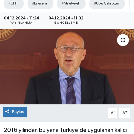
#CHP
#Eskişehir
#Milletvekili
#Utku Çakırözer
Siyaset
04.12.2024 - 11:24
04.12.2024 - 11:32
YAYINLANMA
GÜNCELLEME
Spor
Paylaş
-
+
A
A
2016 yılından bu yana Türkiye’de uygulanan kalıcı