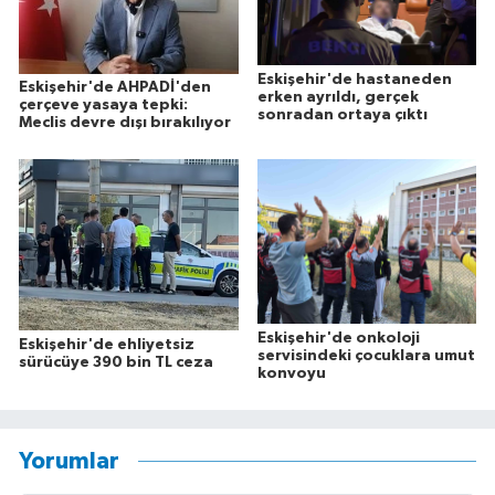
Eskişehir'de hastaneden
Eskişehir'de AHPADİ'den
erken ayrıldı, gerçek
çerçeve yasaya tepki:
sonradan ortaya çıktı
Meclis devre dışı bırakılıyor
Eskişehir'de onkoloji
Eskişehir'de ehliyetsiz
servisindeki çocuklara umut
sürücüye 390 bin TL ceza
konvoyu
Yorumlar