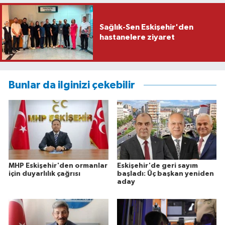
Sağlık-Sen Eskişehir'den
hastanelere ziyaret
Bunlar da ilginizi çekebilir
MHP Eskişehir'den ormanlar
Eskişehir'de geri sayım
için duyarlılık çağrısı
başladı: Üç başkan yeniden
aday