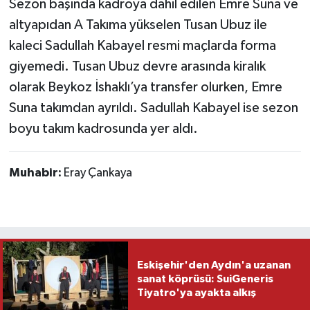
Sezon başında kadroya dahil edilen Emre Suna ve
altyapıdan A Takıma yükselen Tusan Ubuz ile
kaleci Sadullah Kabayel resmi maçlarda forma
giyemedi. Tusan Ubuz devre arasında kiralık
olarak Beykoz İshaklı’ya transfer olurken, Emre
Suna takımdan ayrıldı. Sadullah Kabayel ise sezon
boyu takım kadrosunda yer aldı.
Muhabir:
Eray Çankaya
Eskişehir'den Aydın'a uzanan
sanat köprüsü: SuiGeneris
Tiyatro'ya ayakta alkış