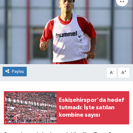
Siyaset
Spor
Paylaş
-
+
A
A
Eskişehirspor'da hedef
tutmadı: İşte satılan
kombine sayısı