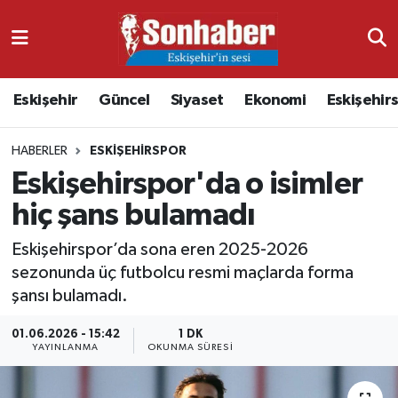
Dünya
Nöbetçi Eczaneler
Eskişehir
Güncel
Siyaset
Ekonomi
Eskişehir
Eğitim
Hava Durumu
HABERLER
ESKIŞEHIRSPOR
Ekonomi
Namaz Vakitleri
Eskişehirspor'da o isimler
Güncel
Trafik Durumu
hiç şans bulamadı
Kültür & Sanat
Süper Lig Puan Durumu ve Fikstür
Eskişehirspor’da sona eren 2025-2026
sezonunda üç futbolcu resmi maçlarda forma
Magazin
Tüm Manşetler
şansı bulamadı.
01.06.2026 - 15:42
1 DK
Resmi İlanlar
Son Dakika Haberleri
YAYINLANMA
OKUNMA SÜRESI
Sağlık
Haber Arşivi