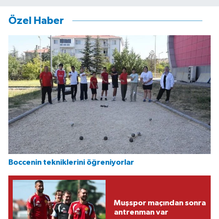
Özel Haber
Boccenin tekniklerini öğreniyorlar
Muşspor maçından sonra
antrenman var