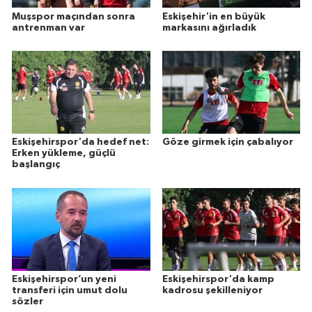
Muşspor maçından sonra
Eskişehir'in en büyük
antrenman var
markasını ağırladık
Eskişehirspor'da hedef net:
Göze girmek için çabalıyor
Erken yükleme, güçlü
başlangıç
Eskişehirspor’un yeni
Eskişehirspor'da kamp
transferi için umut dolu
kadrosu şekilleniyor
sözler