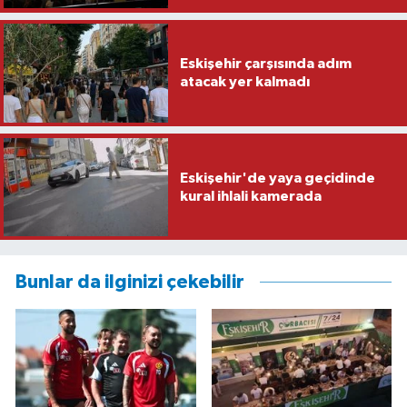
Eskişehir çarşısında adım
atacak yer kalmadı
Eskişehir'de yaya geçidinde
kural ihlali kamerada
Bunlar da ilginizi çekebilir