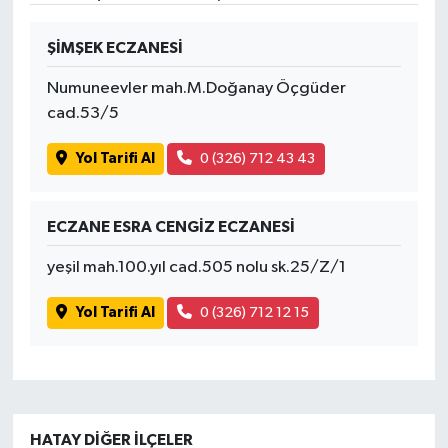
ŞİMŞEK ECZANESİ
Numuneevler mah.M.Doğanay Öçgüder
cad.53/5
Yol Tarifi Al
0 (326) 712 43 43
ECZANE ESRA CENGİZ ECZANESİ
yeşil mah.100.yıl cad.505 nolu sk.25/Z/1
Yol Tarifi Al
0 (326) 712 12 15
HATAY DIĞER İLÇELER