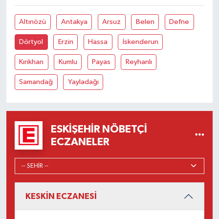
Altınözü
Antakya
Arsuz
Belen
Defne
Dörtyol
Erzin
Hassa
İskenderun
Kırıkhan
Kumlu
Payas
Reyhanlı
Samandağ
Yayladağı
ESKIŞEHIR NÖBETÇI
ECZANELER
KESKİN ECZANESİ