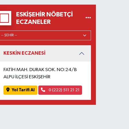
ESKIŞEHIR NÖBETÇI
ECZANELER
KESKİN ECZANESİ
FATİH MAH. DURAK SOK. NO:24/B
ALPU İLÇESİ ESKİŞEHİR
Yol Tarifi Al
0 (222) 511 21 21