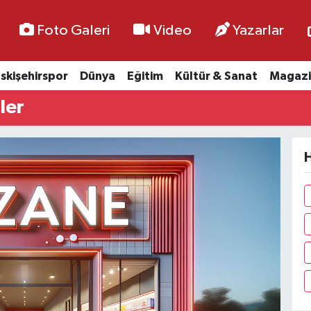
Foto Galeri
Video
Yazarlar
skişehirspor
Dünya
Eğitim
Kültür & Sanat
Magazi
ler