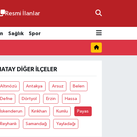
Resmi İlanlar
n
Sağlık
Spor
HATAY DIĞER İLÇELER
Altınözü
Antakya
Arsuz
Belen
Defne
Dörtyol
Erzin
Hassa
İskenderun
Kırıkhan
Kumlu
Payas
Reyhanlı
Samandağ
Yayladağı