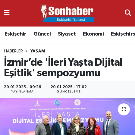
Dünya
Nöbetçi Eczaneler
Eskişehir
Güncel
Siyaset
Ekonomi
Eskişehir
Eğitim
Hava Durumu
HABERLER
YAŞAM
Ekonomi
Namaz Vakitleri
İzmir’de 'İleri Yaşta Dijital
Güncel
Trafik Durumu
Eşitlik' sempozyumu
Kültür & Sanat
Süper Lig Puan Durumu ve Fikstür
20.01.2025 - 09:26
20.01.2025 - 17:02
YAYINLANMA
GÜNCELLEME
Magazin
Tüm Manşetler
Resmi İlanlar
Son Dakika Haberleri
Sağlık
Haber Arşivi