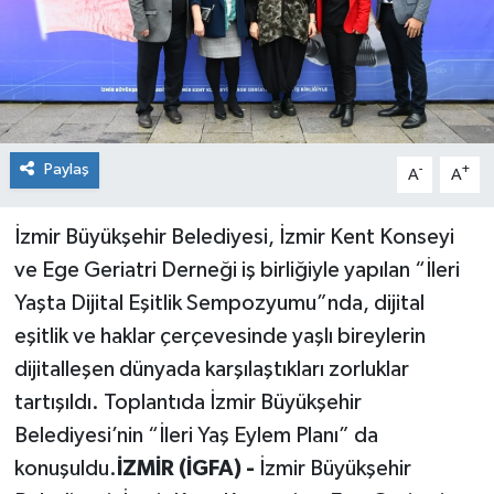
Siyaset
Spor
Paylaş
-
+
A
A
İzmir Büyükşehir Belediyesi, İzmir Kent Konseyi
ve Ege Geriatri Derneği iş birliğiyle yapılan “İleri
Yaşta Dijital Eşitlik Sempozyumu”nda, dijital
eşitlik ve haklar çerçevesinde yaşlı bireylerin
dijitalleşen dünyada karşılaştıkları zorluklar
tartışıldı. Toplantıda İzmir Büyükşehir
Belediyesi’nin “İleri Yaş Eylem Planı” da
konuşuldu.
İZMİR (İGFA) -
İzmir Büyükşehir