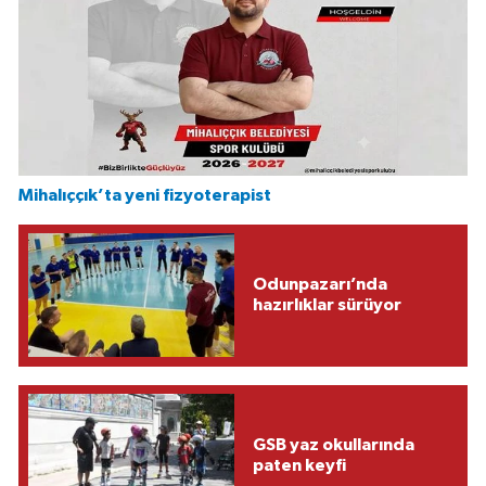
Mihalıççık’ta yeni fizyoterapist
Odunpazarı’nda
hazırlıklar sürüyor
GSB yaz okullarında
paten keyfi