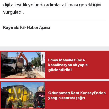
dijital eşitlik yolunda adımlar atılması gerektiğini
vurguladı.
Kaynak:
İGF Haber Ajansı
Emek Mahallesi’nde
kanalizasyon altyapısı
güçlendirildi
Odunpazarı Kent Konseyi’nden
yangın sonrası çağrı