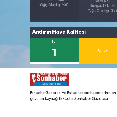
Rüzgar: 13 km/h
Nem: %82
Yağış Olasılığı: %91
Rüzgar: 17 km/h
Yağış Olasılığı: %8
Andırın Hava Kalitesi
İyi
1
Orta
Eskişehir Gazetesi ve Eskişehirspor haberlerinin en
güvenilir kaynağı Eskişehir Sonhaber Gazetesi