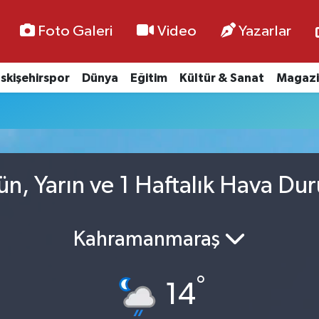
Foto Galeri
Video
Yazarlar
skişehirspor
Dünya
Eğitim
Kültür & Sanat
Magazi
ün, Yarın ve 1 Haftalık Hava Du
Kahramanmaraş
°
14