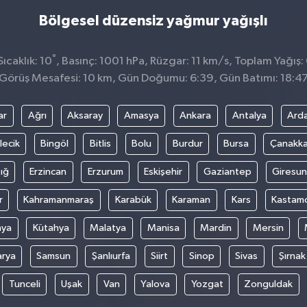
Bölgesel düzensiz yağmur yağışlı
°
ıcaklık: 10
, Basınç: 1001 hPa, Rüzgar: 11 km/s, Toplam Yağış:
Görüş Mesafesi: 10 km, Gün Doğumu: 6:39, Gün Batımı: 18:4
ar
Ağrı
Aksaray
Amasya
Ankara
Antalya
Ard
lecik
Bingöl
Bitlis
Bolu
Burdur
Bursa
Çanakka
ığ
Erzincan
Erzurum
Eskişehir
Gaziantep
Giresun
r
Kahramanmaraş
Karabük
Karaman
Kars
Kastam
nya
Kütahya
Malatya
Manisa
Mardin
Mersin
arya
Samsun
Şanlıurfa
Siirt
Sinop
Sivas
Şırnak
Tunceli
Uşak
Van
Yalova
Yozgat
Zonguldak