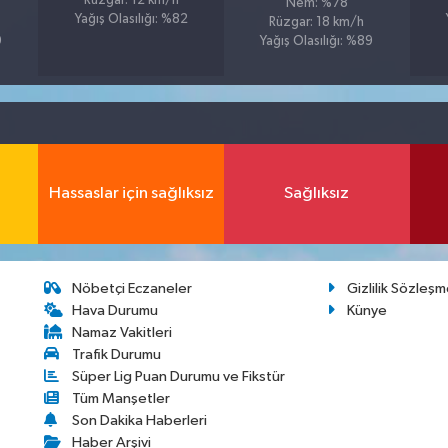
Rüzgar: 12 km/h
Nem: %78
Yağış Olasılığı: %82
Rüzgar: 18 km/h
9
Yağış Olasılığı: %89
Hassaslar için sağlıksız
Sağlıksız
Nöbetçi Eczaneler
Gizlilik Sözleşm
Hava Durumu
Künye
Namaz Vakitleri
Trafik Durumu
Süper Lig Puan Durumu ve Fikstür
Tüm Manşetler
Son Dakika Haberleri
Haber Arşivi