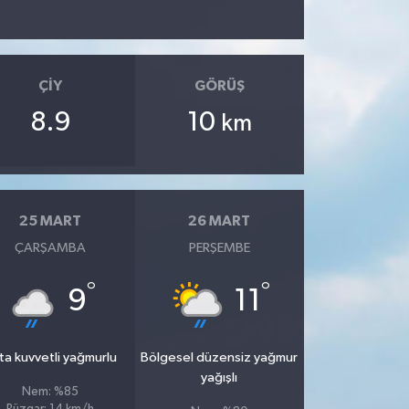
ÇIY
GÖRÜŞ
8.9
10
km
25 MART
26 MART
ÇARŞAMBA
PERŞEMBE
°
°
9
11
ta kuvvetli yağmurlu
Bölgesel düzensiz yağmur
yağışlı
Nem: %85