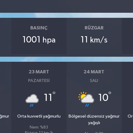
BASINÇ
RÜZGAR
1001
11
hpa
km/s
23 MART
24 MART
PAZARTESI
SALI
°
°
°
11
10
ağmur
Orta kuvvetli yağmurlu
Bölgesel düzensiz yağmur
Or
yağışlı
Nem: %83