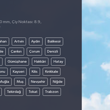
 0 mm, Çiy Noktası: 8.9,
7
ahan
Artvin
Aydın
Balıkesir
le
Çankırı
Çorum
Denizli
Gümüşhane
Hakkâri
Hatay
onu
Kayseri
Kilis
Kırıkkale
Muğla
Muş
Nevşehir
Niğde
Tekirdağ
Tokat
Trabzon