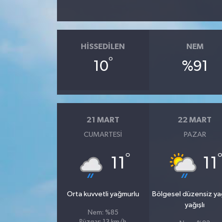
HISSEDILEN
NEM
°
10
%91
21 MART
22 MART
CUMARTESI
PAZAR
°
11
11
Orta kuvvetli yağmurlu
Bölgesel düzensiz y
yağışlı
Nem: %85