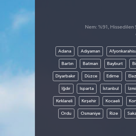
Siyaset
Spor
Nem: %91, Hissedilen S
Adana
Adıyaman
Afyonkarahis
Bartın
Batman
Bayburt
Bi
Diyarbakır
Düzce
Edirne
Elaz
Iğdır
Isparta
İstanbul
İzmi
Kırklareli
Kırşehir
Kocaeli
Ko
Ordu
Osmaniye
Rize
Sak