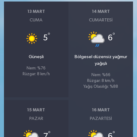
13 MART
14 MART
CUMA
CUMARTESI
°
°
5
6
Güneşli
Bölgesel düzensiz yağmur
yağışlı
Nem: %76
Rüzgar: 8 km/h
Nem: %66
Rüzgar: 8 km/h
Yağış Olasılığı: %88
15 MART
16 MART
PAZAR
PAZARTESI
°
°
7
6