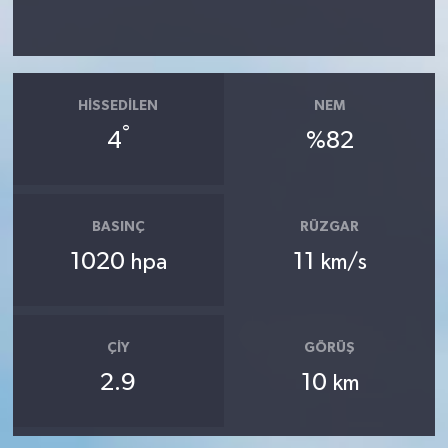
HISSEDILEN
NEM
°
4
%82
BASINÇ
RÜZGAR
1020
11
hpa
km/s
ÇIY
GÖRÜŞ
2.9
10
km