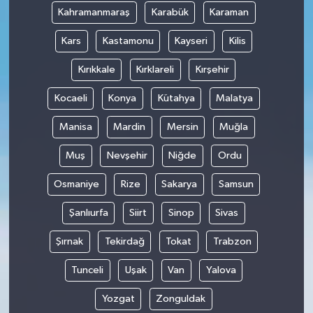
Kahramanmaraş
Karabük
Karaman
Kars
Kastamonu
Kayseri
Kilis
Kırıkkale
Kırklareli
Kırşehir
Kocaeli
Konya
Kütahya
Malatya
Manisa
Mardin
Mersin
Muğla
Muş
Nevşehir
Niğde
Ordu
Osmaniye
Rize
Sakarya
Samsun
Şanlıurfa
Siirt
Sinop
Sivas
Şırnak
Tekirdağ
Tokat
Trabzon
Tunceli
Uşak
Van
Yalova
Yozgat
Zonguldak