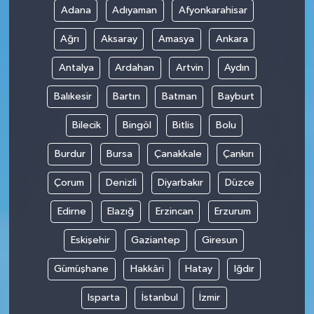
Adana
Adıyaman
Afyonkarahisar
Ağrı
Aksaray
Amasya
Ankara
Antalya
Ardahan
Artvin
Aydın
Balıkesir
Bartın
Batman
Bayburt
Bilecik
Bingöl
Bitlis
Bolu
Burdur
Bursa
Çanakkale
Çankırı
Çorum
Denizli
Diyarbakır
Düzce
Edirne
Elazığ
Erzincan
Erzurum
Eskişehir
Gaziantep
Giresun
Gümüşhane
Hakkâri
Hatay
Iğdır
Isparta
İstanbul
İzmir