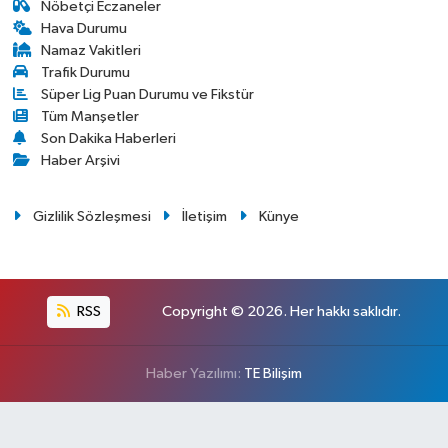
Nöbetçi Eczaneler
Hava Durumu
Namaz Vakitleri
Trafik Durumu
Süper Lig Puan Durumu ve Fikstür
Tüm Manşetler
Son Dakika Haberleri
Haber Arşivi
Gizlilik Sözleşmesi
İletişim
Künye
RSS
Copyright © 2026. Her hakkı saklıdır.
Haber Yazılımı:
TE Bilişim