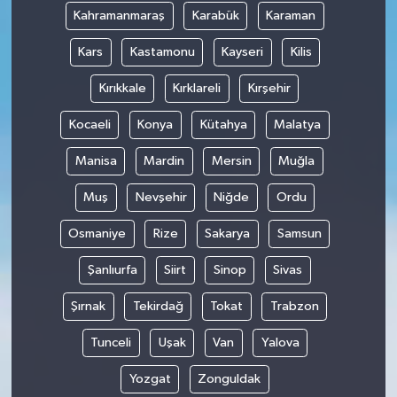
Kahramanmaraş
Karabük
Karaman
Kars
Kastamonu
Kayseri
Kilis
Kırıkkale
Kırklareli
Kırşehir
Kocaeli
Konya
Kütahya
Malatya
Manisa
Mardin
Mersin
Muğla
Muş
Nevşehir
Niğde
Ordu
Osmaniye
Rize
Sakarya
Samsun
Şanlıurfa
Siirt
Sinop
Sivas
Şırnak
Tekirdağ
Tokat
Trabzon
Tunceli
Uşak
Van
Yalova
Yozgat
Zonguldak