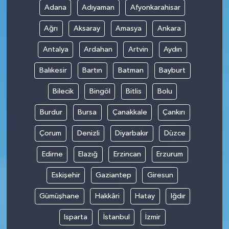
Adana
Adıyaman
Afyonkarahisar
Ağrı
Aksaray
Amasya
Ankara
Antalya
Ardahan
Artvin
Aydın
Balıkesir
Bartın
Batman
Bayburt
Bilecik
Bingöl
Bitlis
Bolu
Burdur
Bursa
Çanakkale
Çankırı
Çorum
Denizli
Diyarbakır
Düzce
Edirne
Elazığ
Erzincan
Erzurum
Eskişehir
Gaziantep
Giresun
Gümüşhane
Hakkâri
Hatay
Iğdır
Isparta
İstanbul
İzmir