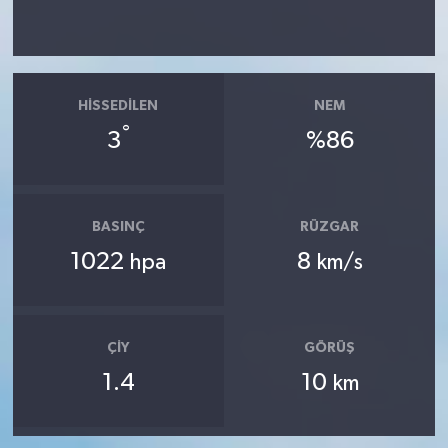
HISSEDILEN
NEM
°
3
%86
BASINÇ
RÜZGAR
1022
8
hpa
km/s
ÇIY
GÖRÜŞ
1.4
10
km