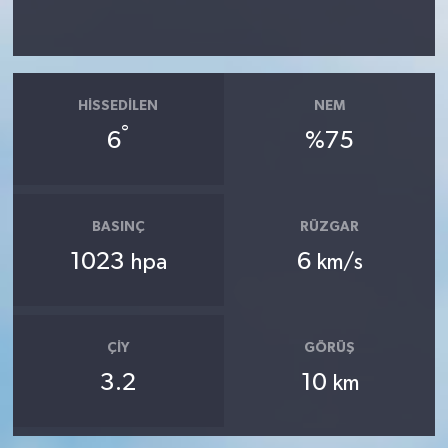
HISSEDILEN
NEM
°
6
%75
BASINÇ
RÜZGAR
1023
6
hpa
km/s
ÇIY
GÖRÜŞ
3.2
10
km