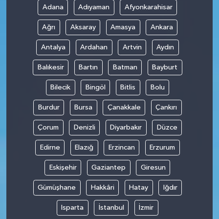
Adana
Adıyaman
Afyonkarahisar
Ağrı
Aksaray
Amasya
Ankara
Antalya
Ardahan
Artvin
Aydın
Balıkesir
Bartın
Batman
Bayburt
Bilecik
Bingöl
Bitlis
Bolu
Burdur
Bursa
Çanakkale
Çankırı
Çorum
Denizli
Diyarbakır
Düzce
Edirne
Elazığ
Erzincan
Erzurum
Eskişehir
Gaziantep
Giresun
Gümüşhane
Hakkâri
Hatay
Iğdır
Isparta
İstanbul
İzmir