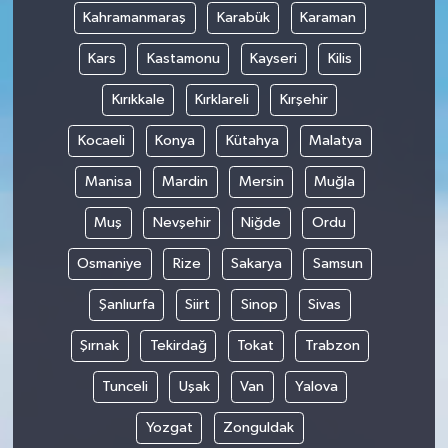
Kahramanmaraş
Karabük
Karaman
Kars
Kastamonu
Kayseri
Kilis
Kırıkkale
Kırklareli
Kırşehir
Kocaeli
Konya
Kütahya
Malatya
Manisa
Mardin
Mersin
Muğla
Muş
Nevşehir
Niğde
Ordu
Osmaniye
Rize
Sakarya
Samsun
Şanlıurfa
Siirt
Sinop
Sivas
Şırnak
Tekirdağ
Tokat
Trabzon
Tunceli
Uşak
Van
Yalova
Yozgat
Zonguldak