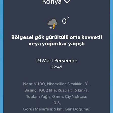
Konya
Siyaset
°
0
Spor
Bölgesel gök gürültülü orta kuvvetli
veya yoğun kar yağışlı
19 Mart Perşembe
22:45
°
Nem: %100, Hissedilen Sıcaklık: -3
,
Basınç: 1002 hPa, Rüzgar: 15 km/s,
Toplam Yağış: 0 mm, Çiy Noktası:
-0.3,
Görüş Mesafesi: 5 km, Gün Doğumu: