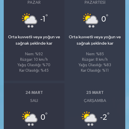
PAZAR
PAZARTESI
°
°
-1
0
Orta kuvvetli veya yoğun ve
Orta kuvvetli veya yoğun ve
sağnak şeklinde kar
sağnak şeklinde kar
Nem: %92
Nem: %85
Rüzgar: 10 km/h
Rüzgar: 8 km/h
Yağış Olasılığı: %70
Yağış Olasılığı: %83
Kar Olasılığı: %45
Kar Olasılığı: %11
24 MART
25 MART
SALI
ÇARŞAMBA
°
°
0
-2