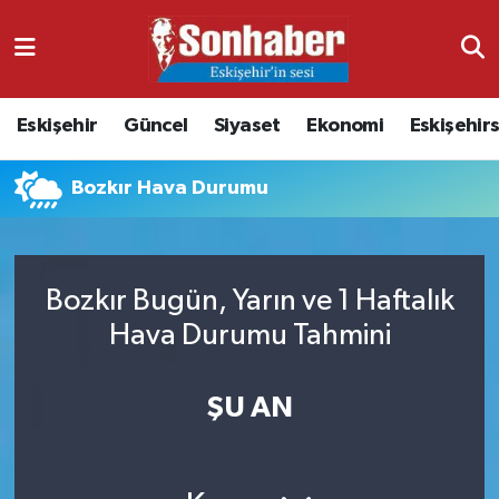
Dünya
Nöbetçi Eczaneler
Eskişehir
Güncel
Siyaset
Ekonomi
Eskişehir
Eğitim
Hava Durumu
Bozkır Hava Durumu
Ekonomi
Namaz Vakitleri
Güncel
Trafik Durumu
Bozkır Bugün, Yarın ve 1 Haftalık
Kültür & Sanat
Süper Lig Puan Durumu ve Fikstür
Hava Durumu Tahmini
Magazin
Tüm Manşetler
ŞU AN
Resmi İlanlar
Son Dakika Haberleri
Sağlık
Haber Arşivi