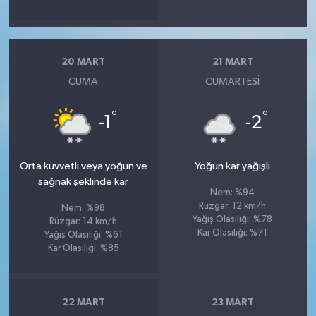
20 MART
21 MART
CUMA
CUMARTESI
°
°
-1
-2
Orta kuvvetli veya yoğun ve
Yoğun kar yağışlı
sağnak şeklinde kar
Nem: %94
Rüzgar: 12 km/h
Nem: %98
Yağış Olasılığı: %78
Rüzgar: 14 km/h
Kar Olasılığı: %71
Yağış Olasılığı: %61
Kar Olasılığı: %85
22 MART
23 MART