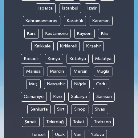
Isparta
İstanbul
İzmir
Kahramanmaraş
Karabük
Karaman
Kars
Kastamonu
Kayseri
Kilis
Kırıkkale
Kırklareli
Kırşehir
Kocaeli
Konya
Kütahya
Malatya
Manisa
Mardin
Mersin
Muğla
Muş
Nevşehir
Niğde
Ordu
Osmaniye
Rize
Sakarya
Samsun
Şanlıurfa
Siirt
Sinop
Sivas
Şırnak
Tekirdağ
Tokat
Trabzon
Tunceli
Uşak
Van
Yalova