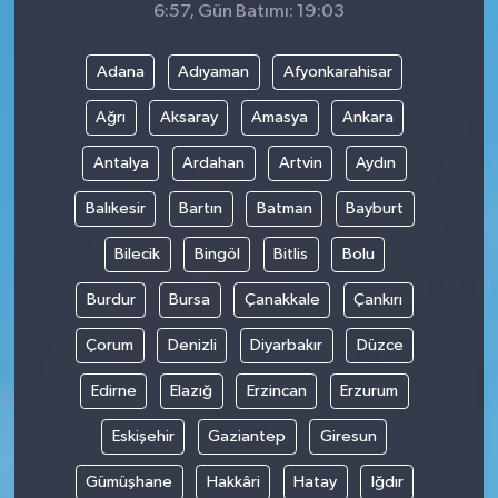
6:57, Gün Batımı: 19:03
Adana
Adıyaman
Afyonkarahisar
Ağrı
Aksaray
Amasya
Ankara
Antalya
Ardahan
Artvin
Aydın
Balıkesir
Bartın
Batman
Bayburt
Bilecik
Bingöl
Bitlis
Bolu
Burdur
Bursa
Çanakkale
Çankırı
Çorum
Denizli
Diyarbakır
Düzce
Edirne
Elazığ
Erzincan
Erzurum
Eskişehir
Gaziantep
Giresun
Gümüşhane
Hakkâri
Hatay
Iğdır