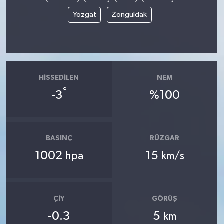
Yozgat
Zonguldak
HISSEDILEN
NEM
°
-3
%100
BASINÇ
RÜZGAR
1002
15
hpa
km/s
ÇIY
GÖRÜŞ
-0.3
5
km