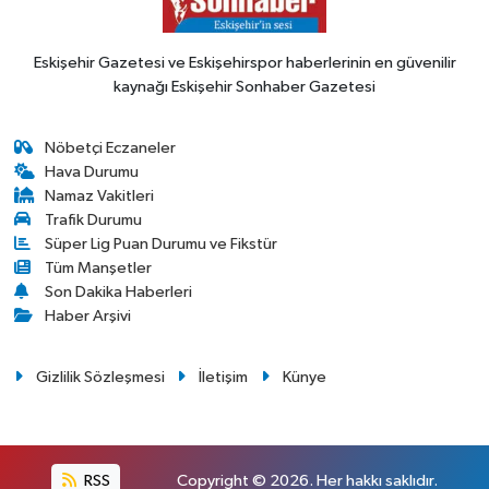
Eskişehir Gazetesi ve Eskişehirspor haberlerinin en güvenilir
kaynağı Eskişehir Sonhaber Gazetesi
Nöbetçi Eczaneler
Hava Durumu
Namaz Vakitleri
Trafik Durumu
Süper Lig Puan Durumu ve Fikstür
Tüm Manşetler
Son Dakika Haberleri
Haber Arşivi
Gizlilik Sözleşmesi
İletişim
Künye
RSS
Copyright © 2026. Her hakkı saklıdır.