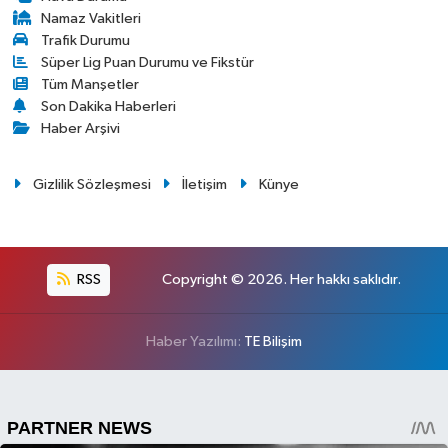
Namaz Vakitleri
Trafik Durumu
Süper Lig Puan Durumu ve Fikstür
Tüm Manşetler
Son Dakika Haberleri
Haber Arşivi
Gizlilik Sözleşmesi
İletişim
Künye
RSS
Copyright © 2026. Her hakkı saklıdır.
Haber Yazılımı:
TE Bilişim