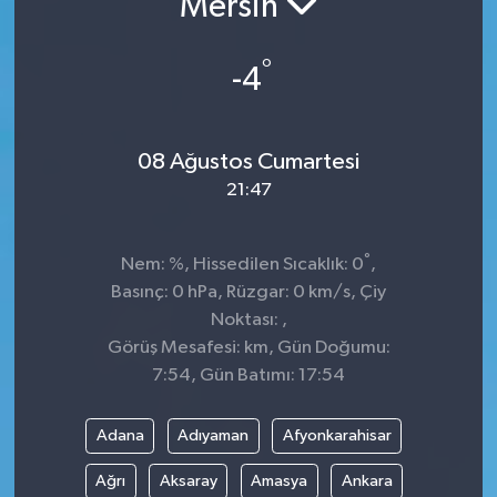
Mersin
Siyaset
°
-4
Spor
08 Ağustos Cumartesi
21:47
°
Nem: %, Hissedilen Sıcaklık: 0
,
Basınç: 0 hPa, Rüzgar: 0 km/s, Çiy
Noktası: ,
Görüş Mesafesi: km, Gün Doğumu:
7:54, Gün Batımı: 17:54
Adana
Adıyaman
Afyonkarahisar
Ağrı
Aksaray
Amasya
Ankara