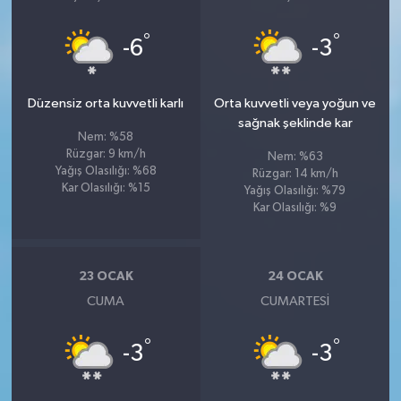
°
°
-6
-3
Düzensiz orta kuvvetli karlı
Orta kuvvetli veya yoğun ve
sağnak şeklinde kar
Nem: %58
Rüzgar: 9 km/h
Nem: %63
Yağış Olasılığı: %68
Rüzgar: 14 km/h
Kar Olasılığı: %15
Yağış Olasılığı: %79
Kar Olasılığı: %9
23 OCAK
24 OCAK
CUMA
CUMARTESI
°
°
-3
-3