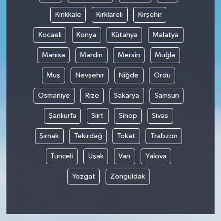
Kırıkkale
Kırklareli
Kırşehir
Kocaeli
Konya
Kütahya
Malatya
Manisa
Mardin
Mersin
Muğla
Muş
Nevşehir
Niğde
Ordu
Osmaniye
Rize
Sakarya
Samsun
Şanlıurfa
Siirt
Sinop
Sivas
Şırnak
Tekirdağ
Tokat
Trabzon
Tunceli
Uşak
Van
Yalova
Yozgat
Zonguldak