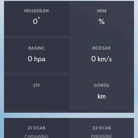
HISSEDILEN
NEM
°
0
%
BASINÇ
RÜZGAR
0
0
hpa
km/s
ÇIY
GÖRÜŞ
km
21 OCAK
22 OCAK
ÇARŞAMBA
PERŞEMBE