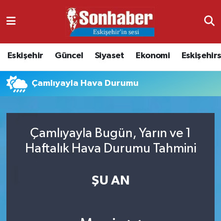
Dünya
Nöbetçi Eczaneler
Eskişehir
Güncel
Siyaset
Ekonomi
Eskişehir
Eğitim
Hava Durumu
Çamlıyayla Hava Durumu
Ekonomi
Namaz Vakitleri
Güncel
Trafik Durumu
Çamlıyayla Bugün, Yarın ve 1
Kültür & Sanat
Süper Lig Puan Durumu ve Fikstür
Haftalık Hava Durumu Tahmini
Magazin
Tüm Manşetler
ŞU AN
Resmi İlanlar
Son Dakika Haberleri
Sağlık
Haber Arşivi