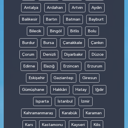
Antalya
Ardahan
Artvin
Aydın
Balıkesir
Bartın
Batman
Bayburt
Bilecik
Bingöl
Bitlis
Bolu
Burdur
Bursa
Çanakkale
Çankırı
Çorum
Denizli
Diyarbakır
Düzce
Edirne
Elazığ
Erzincan
Erzurum
Eskişehir
Gaziantep
Giresun
Gümüşhane
Hakkâri
Hatay
Iğdır
Isparta
İstanbul
İzmir
Kahramanmaraş
Karabük
Karaman
Kars
Kastamonu
Kayseri
Kilis