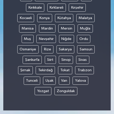
Kırıkkale
Kırklareli
Kırşehir
Kocaeli
Konya
Kütahya
Malatya
Manisa
Mardin
Mersin
Muğla
Muş
Nevşehir
Niğde
Ordu
Osmaniye
Rize
Sakarya
Samsun
Şanlıurfa
Siirt
Sinop
Sivas
Şırnak
Tekirdağ
Tokat
Trabzon
Tunceli
Uşak
Van
Yalova
Yozgat
Zonguldak