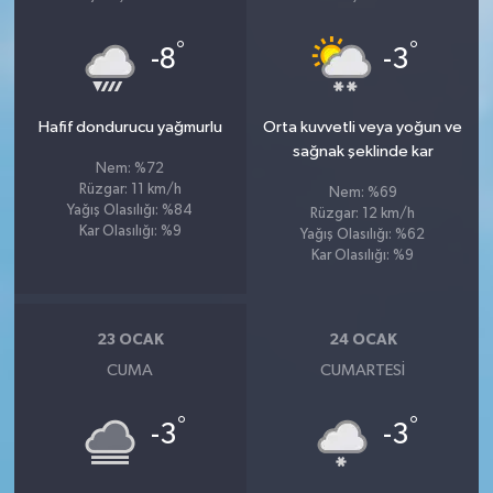
°
°
-8
-3
Hafif dondurucu yağmurlu
Orta kuvvetli veya yoğun ve
sağnak şeklinde kar
Nem: %72
Rüzgar: 11 km/h
Nem: %69
Yağış Olasılığı: %84
Rüzgar: 12 km/h
Kar Olasılığı: %9
Yağış Olasılığı: %62
Kar Olasılığı: %9
23 OCAK
24 OCAK
CUMA
CUMARTESI
°
°
-3
-3