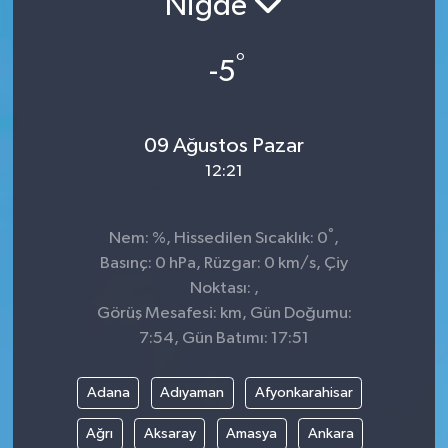
Niğde
Siyaset
°
-5
Spor
09 Ağustos Pazar
12:21
°
Nem: %, Hissedilen Sıcaklık: 0
,
Basınç: 0 hPa, Rüzgar: 0 km/s, Çiy
Noktası: ,
Görüş Mesafesi: km, Gün Doğumu:
7:54, Gün Batımı: 17:51
Adana
Adıyaman
Afyonkarahisar
Ağrı
Aksaray
Amasya
Ankara