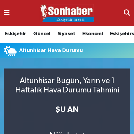
Dünya
Nöbetçi Eczaneler
Eskişehir
Güncel
Siyaset
Ekonomi
Eskişehir
Eğitim
Hava Durumu
Altunhisar Hava Durumu
Ekonomi
Namaz Vakitleri
Güncel
Trafik Durumu
Altunhisar Bugün, Yarın ve 1
Kültür & Sanat
Süper Lig Puan Durumu ve Fikstür
Haftalık Hava Durumu Tahmini
Magazin
Tüm Manşetler
ŞU AN
Resmi İlanlar
Son Dakika Haberleri
Sağlık
Haber Arşivi