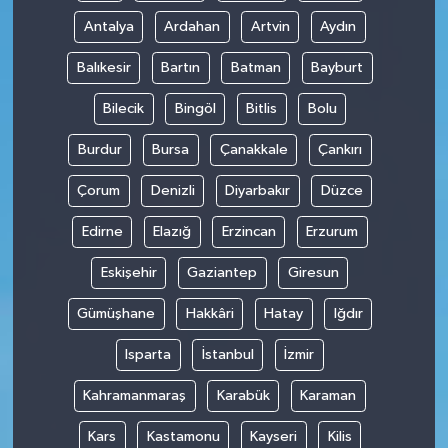
Antalya
Ardahan
Artvin
Aydın
Balıkesir
Bartın
Batman
Bayburt
Bilecik
Bingöl
Bitlis
Bolu
Burdur
Bursa
Çanakkale
Çankırı
Çorum
Denizli
Diyarbakır
Düzce
Edirne
Elazığ
Erzincan
Erzurum
Eskişehir
Gaziantep
Giresun
Gümüşhane
Hakkâri
Hatay
Iğdır
Isparta
İstanbul
İzmir
Kahramanmaraş
Karabük
Karaman
Kars
Kastamonu
Kayseri
Kilis