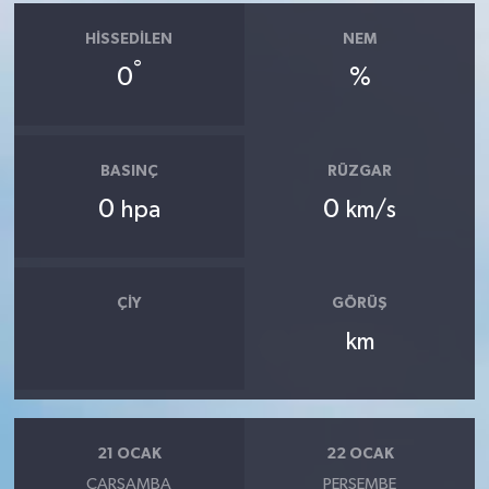
HISSEDILEN
NEM
°
0
%
BASINÇ
RÜZGAR
0
0
hpa
km/s
ÇIY
GÖRÜŞ
km
21 OCAK
22 OCAK
ÇARŞAMBA
PERŞEMBE