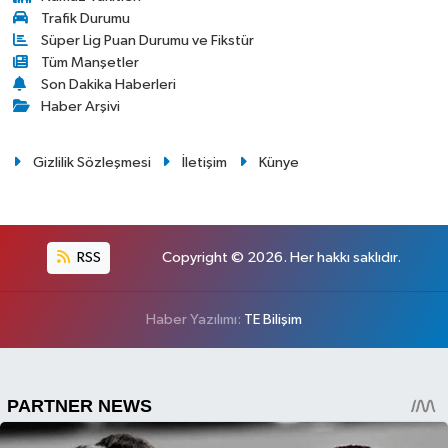
Trafik Durumu
Süper Lig Puan Durumu ve Fikstür
Tüm Manşetler
Son Dakika Haberleri
Haber Arşivi
Gizlilik Sözleşmesi
İletişim
Künye
RSS
Copyright © 2026. Her hakkı saklıdır.
Haber Yazılımı:
TE Bilişim