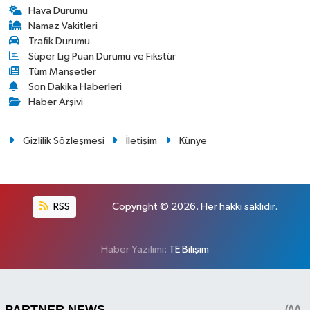
Hava Durumu
Namaz Vakitleri
Trafik Durumu
Süper Lig Puan Durumu ve Fikstür
Tüm Manşetler
Son Dakika Haberleri
Haber Arşivi
Gizlilik Sözleşmesi
İletişim
Künye
RSS
Copyright © 2026. Her hakkı saklıdır.
Haber Yazılımı:
TE Bilişim