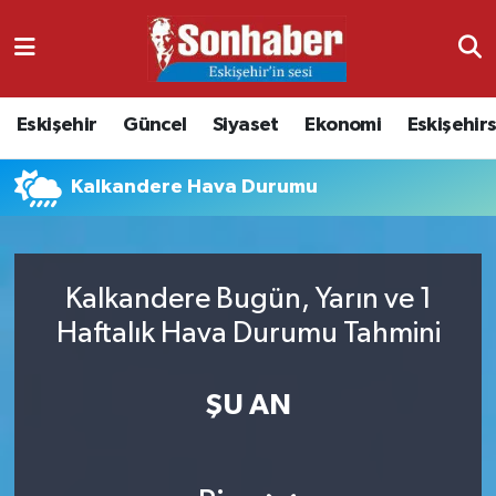
Dünya
Nöbetçi Eczaneler
Eskişehir
Güncel
Siyaset
Ekonomi
Eskişehir
Eğitim
Hava Durumu
Kalkandere Hava Durumu
Ekonomi
Namaz Vakitleri
Güncel
Trafik Durumu
Kalkandere Bugün, Yarın ve 1
Kültür & Sanat
Süper Lig Puan Durumu ve Fikstür
Haftalık Hava Durumu Tahmini
Magazin
Tüm Manşetler
ŞU AN
Resmi İlanlar
Son Dakika Haberleri
Sağlık
Haber Arşivi