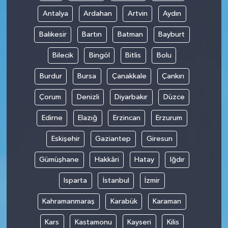
Antalya
Ardahan
Artvin
Aydın
Balıkesir
Bartın
Batman
Bayburt
Bilecik
Bingöl
Bitlis
Bolu
Burdur
Bursa
Çanakkale
Çankırı
Çorum
Denizli
Diyarbakır
Düzce
Edirne
Elazığ
Erzincan
Erzurum
Eskişehir
Gaziantep
Giresun
Gümüşhane
Hakkâri
Hatay
Iğdır
Isparta
İstanbul
İzmir
Kahramanmaraş
Karabük
Karaman
Kars
Kastamonu
Kayseri
Kilis