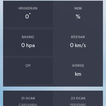
HISSEDILEN
NEM
°
0
%
BASINÇ
RÜZGAR
0
0
hpa
km/s
ÇIY
GÖRÜŞ
km
21 OCAK
22 OCAK
ÇARŞAMBA
PERŞEMBE