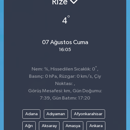
Rize
Siyaset
°
4
Spor
07 Ağustos Cuma
16:05
°
Nem: %, Hissedilen Sıcaklık: 0
,
Basınç: 0 hPa, Rüzgar: 0 km/s, Çiy
Noktası: ,
Görüş Mesafesi: km, Gün Doğumu:
7:39, Gün Batımı: 17:20
Adana
Adıyaman
Afyonkarahisar
Ağrı
Aksaray
Amasya
Ankara