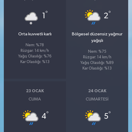
°
°
1
2
Orta kuvvetli karlı
Bölgesel düzensiz yağmur
yağışlı
Nem: %78
Rüzgar: 14 km/h
Nem: %75
Yağış Olasılığı: %76
Rüzgar: 14 km/h
Kar Olasılığı: %13
Yağış Olasılığı: %89
Kar Olasılığı: %13
23 OCAK
24 OCAK
CUMA
CUMARTESI
°
°
4
5