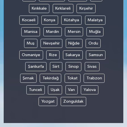
Kırıkkale
Kırklareli
Kırşehir
Kocaeli
Konya
Kütahya
Malatya
Manisa
Mardin
Mersin
Muğla
Muş
Nevşehir
Niğde
Ordu
Osmaniye
Rize
Sakarya
Samsun
Şanlıurfa
Siirt
Sinop
Sivas
Şırnak
Tekirdağ
Tokat
Trabzon
Tunceli
Uşak
Van
Yalova
Yozgat
Zonguldak