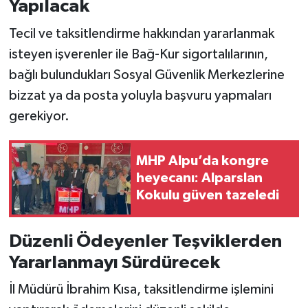
Yapılacak
Tecil ve taksitlendirme hakkından yararlanmak
isteyen işverenler ile Bağ-Kur sigortalılarının,
bağlı bulundukları Sosyal Güvenlik Merkezlerine
bizzat ya da posta yoluyla başvuru yapmaları
gerekiyor.
MHP Alpu’da kongre
heyecanı: Alparslan
Kokulu güven tazeledi
Düzenli Ödeyenler Teşviklerden
Yararlanmayı Sürdürecek
İl Müdürü İbrahim Kısa, taksitlendirme işlemini