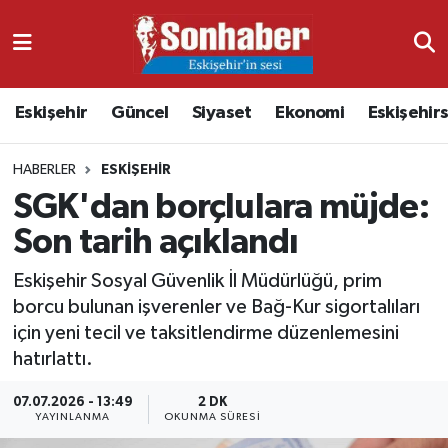
Dünya
Nöbetçi Eczaneler
Eskişehir
Güncel
Siyaset
Ekonomi
Eskişehir
Eğitim
Hava Durumu
HABERLER
ESKIŞEHIR
Ekonomi
Namaz Vakitleri
SGK'dan borçlulara müjde:
Güncel
Trafik Durumu
Son tarih açıklandı
Kültür & Sanat
Süper Lig Puan Durumu ve Fikstür
Eskişehir Sosyal Güvenlik İl Müdürlüğü, prim
borcu bulunan işverenler ve Bağ-Kur sigortalıları
Magazin
Tüm Manşetler
için yeni tecil ve taksitlendirme düzenlemesini
hatırlattı.
Resmi İlanlar
Son Dakika Haberleri
07.07.2026 - 13:49
2 DK
YAYINLANMA
OKUNMA SÜRESI
Sağlık
Haber Arşivi