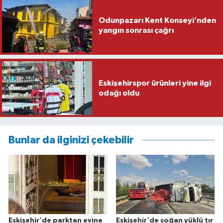
Odunpazarı Kent Konseyi’nden
yangın sonrası çağrı
Eskişehirspor ürünleri yine ilgi
odağı oldu
Bunlar da ilginizi çekebilir
Eskişehir'de parktan evine
Eskişehir'de soğan yüklü tır