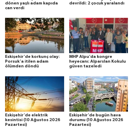
dönen yaşlı adam kapıda
devrildi: 2 çocuk yaralandı
can verdi
Eskişehir'de korkunç olay:
MHP Alpu’da kongre
Porsuk'a itilen adam
heyecanı: Alparslan Kokulu
ölümden döndü
güven tazeledi
Eskişehir'de elektrik
Eskişehir'de bugün hava
kesintisi (10 Ağustos 2026
durumu (10 Ağustos 2026
Pazartesi)
Pazartesi)