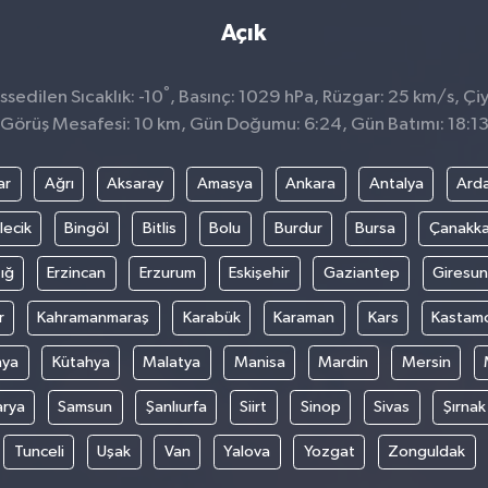
Açık
°
sedilen Sıcaklık: -10
, Basınç: 1029 hPa, Rüzgar: 25 km/s, Çiy
Görüş Mesafesi: 10 km, Gün Doğumu: 6:24, Gün Batımı: 18:1
ar
Ağrı
Aksaray
Amasya
Ankara
Antalya
Ard
lecik
Bingöl
Bitlis
Bolu
Burdur
Bursa
Çanakka
ığ
Erzincan
Erzurum
Eskişehir
Gaziantep
Giresun
r
Kahramanmaraş
Karabük
Karaman
Kars
Kastam
nya
Kütahya
Malatya
Manisa
Mardin
Mersin
arya
Samsun
Şanlıurfa
Siirt
Sinop
Sivas
Şırnak
Tunceli
Uşak
Van
Yalova
Yozgat
Zonguldak