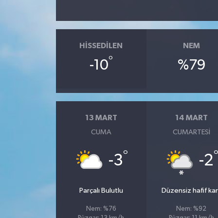
HISSEDILEN
NEM
°
-10
%79
13 MART
14 MART
CUMA
CUMARTESI
°
-3
-2
Parçalı Bulutlu
Düzensiz hafif kar
Nem: %76
Nem: %92