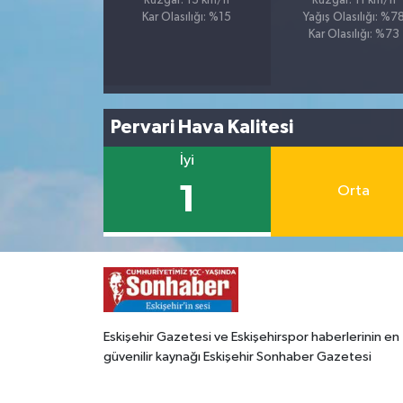
Rüzgar: 13 km/h
Rüzgar: 11 km/h
Kar Olasılığı: %15
Yağış Olasılığı: %7
Kar Olasılığı: %73
Pervari Hava Kalitesi
İyi
1
Orta
Eskişehir Gazetesi ve Eskişehirspor haberlerinin en
güvenilir kaynağı Eskişehir Sonhaber Gazetesi