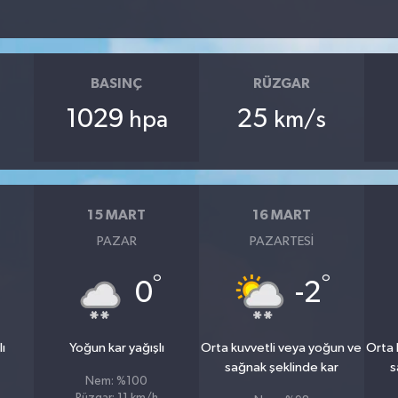
BASINÇ
RÜZGAR
1029
25
hpa
km/s
15 MART
16 MART
PAZAR
PAZARTESI
°
°
°
0
-2
lı
Yoğun kar yağışlı
Orta kuvvetli veya yoğun ve
Orta 
sağnak şeklinde kar
s
Nem: %100