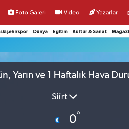
Foto Galeri
Video
Yazarlar
skişehirspor
Dünya
Eğitim
Kültür & Sanat
Magazi
ün, Yarın ve 1 Haftalık Hava Du
Siirt
°
0