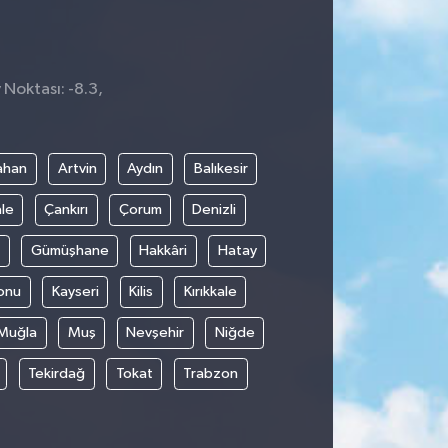
 Noktası: -8.3,
3
ahan
Artvin
Aydın
Balıkesir
le
Çankırı
Çorum
Denizli
Gümüşhane
Hakkâri
Hatay
onu
Kayseri
Kilis
Kırıkkale
Muğla
Muş
Nevşehir
Niğde
Tekirdağ
Tokat
Trabzon