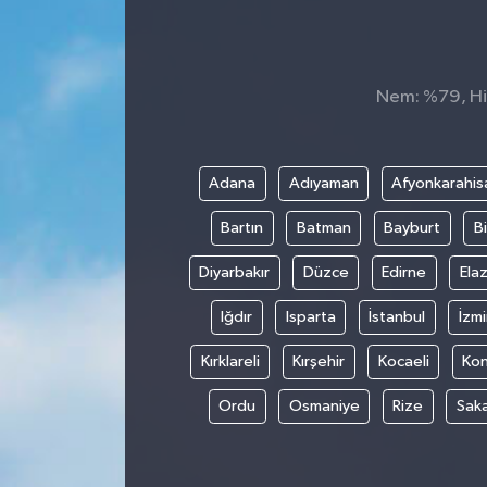
Siyaset
Spor
Nem: %79, His
Adana
Adıyaman
Afyonkarahis
Bartın
Batman
Bayburt
Bi
Diyarbakır
Düzce
Edirne
Elaz
Iğdır
Isparta
İstanbul
İzmi
Kırklareli
Kırşehir
Kocaeli
Ko
Ordu
Osmaniye
Rize
Sak