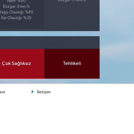
Rüzgar: 11 km/h
Nem: %90
Rüzgar: 8 km/h
Yağış Olasılığı: %89
Kar Olasılığı: %39
Çok Sağlıksız
Tehlikeli
esi
İletişim