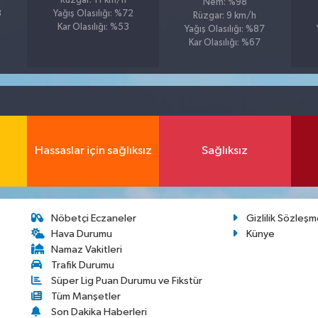
Rüzgar: 11 km/h
Nem: %98
8
Yağış Olasılığı: %72
Rüzgar: 9 km/h
Kar Olasılığı: %53
Yağış Olasılığı: %87
Kar Olasılığı: %67
Hassaslar için sağlıksız
Sağlıksız
Nöbetçi Eczaneler
Gizlilik Sözleşm
Hava Durumu
Künye
Namaz Vakitleri
Trafik Durumu
Süper Lig Puan Durumu ve Fikstür
Tüm Manşetler
Son Dakika Haberleri