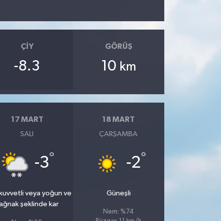
ÇIY
GÖRÜŞ
-8.3
10
km
17 MART
18 MART
SALI
ÇARŞAMBA
°
°
-3
-2
kuvvetli veya yoğun ve
Güneşli
ağnak şeklinde kar
Nem: %74