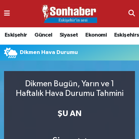
Dünya
Nöbetçi Eczaneler
Eskişehir
Güncel
Siyaset
Ekonomi
Eskişehir
Eğitim
Hava Durumu
Dikmen Hava Durumu
Ekonomi
Namaz Vakitleri
Güncel
Trafik Durumu
Dikmen Bugün, Yarın ve 1
Kültür & Sanat
Süper Lig Puan Durumu ve Fikstür
Haftalık Hava Durumu Tahmini
Magazin
Tüm Manşetler
ŞU AN
Resmi İlanlar
Son Dakika Haberleri
Sağlık
Haber Arşivi