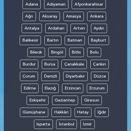
Adana
Adıyaman
Afyonkarahisar
Ağrı
Aksaray
Amasya
Ankara
Antalya
Ardahan
Artvin
Aydın
Balıkesir
Bartın
Batman
Bayburt
Bilecik
Bingöl
Bitlis
Bolu
Burdur
Bursa
Çanakkale
Çankırı
Çorum
Denizli
Diyarbakır
Düzce
Edirne
Elazığ
Erzincan
Erzurum
Eskişehir
Gaziantep
Giresun
Gümüşhane
Hakkâri
Hatay
Iğdır
Isparta
İstanbul
İzmir