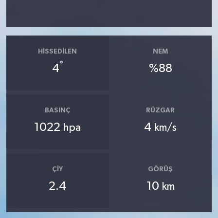
HISSEDILEN
NEM
°
4
%88
BASINÇ
RÜZGAR
1022
4
hpa
km/s
ÇIY
GÖRÜŞ
2.4
10
km