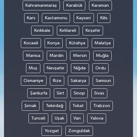
Kahramanmaraş
Karabük
Karaman
Kars
Kastamonu
Kayseri
Kilis
Kırıkkale
Kırklareli
Kırşehir
Kocaeli
Konya
Kütahya
Malatya
Manisa
Mardin
Mersin
Muğla
Muş
Nevşehir
Niğde
Ordu
Osmaniye
Rize
Sakarya
Samsun
Şanlıurfa
Siirt
Sinop
Sivas
Şırnak
Tekirdağ
Tokat
Trabzon
Tunceli
Uşak
Van
Yalova
Yozgat
Zonguldak