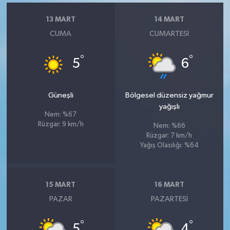
13 MART
14 MART
CUMA
CUMARTESI
°
°
5
6
Güneşli
Bölgesel düzensiz yağmur
yağışlı
Nem: %67
Rüzgar: 9 km/h
Nem: %66
Rüzgar: 7 km/h
Yağış Olasılığı: %64
15 MART
16 MART
PAZAR
PAZARTESI
°
°
5
4