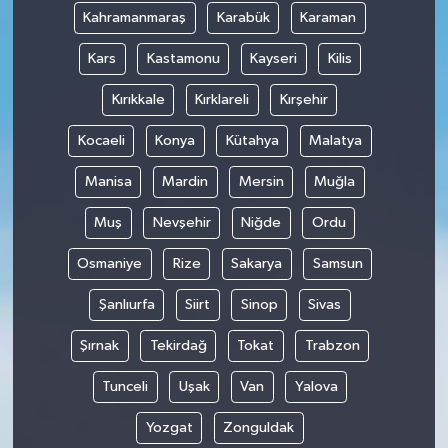
Kahramanmaraş
Karabük
Karaman
Kars
Kastamonu
Kayseri
Kilis
Kırıkkale
Kırklareli
Kırşehir
Kocaeli
Konya
Kütahya
Malatya
Manisa
Mardin
Mersin
Muğla
Muş
Nevşehir
Niğde
Ordu
Osmaniye
Rize
Sakarya
Samsun
Şanlıurfa
Siirt
Sinop
Sivas
Şırnak
Tekirdağ
Tokat
Trabzon
Tunceli
Uşak
Van
Yalova
Yozgat
Zonguldak