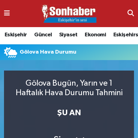
Dünya
Nöbetçi Eczaneler
Eskişehir
Güncel
Siyaset
Ekonomi
Eskişehir
Eğitim
Hava Durumu
Gölova Hava Durumu
Ekonomi
Namaz Vakitleri
Güncel
Trafik Durumu
Gölova Bugün, Yarın ve 1
Kültür & Sanat
Süper Lig Puan Durumu ve Fikstür
Haftalık Hava Durumu Tahmini
Magazin
Tüm Manşetler
ŞU AN
Resmi İlanlar
Son Dakika Haberleri
Sağlık
Haber Arşivi