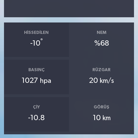
HISSEDILEN
NEM
°
-10
%68
BASINÇ
RÜZGAR
1027
20
hpa
km/s
ÇIY
GÖRÜŞ
-10.8
10
km