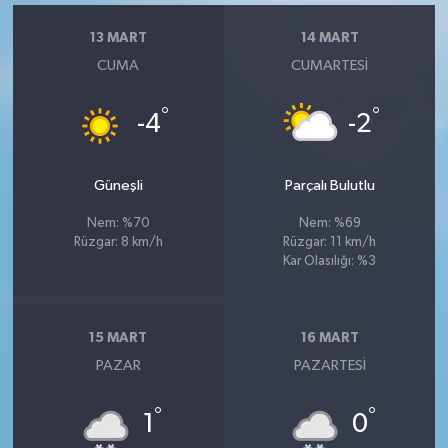
13 MART
14 MART
CUMA
CUMARTESI
°
°
-4
-2
Güneşli
Parçalı Bulutlu
Nem: %70
Nem: %69
Rüzgar: 8 km/h
Rüzgar: 11 km/h
Kar Olasılığı: %3
15 MART
16 MART
PAZAR
PAZARTESI
°
°
1
0