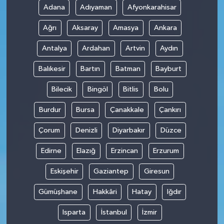
Adana
Adıyaman
Afyonkarahisar
Ağrı
Aksaray
Amasya
Ankara
Antalya
Ardahan
Artvin
Aydın
Balıkesir
Bartın
Batman
Bayburt
Bilecik
Bingöl
Bitlis
Bolu
Burdur
Bursa
Çanakkale
Çankırı
Çorum
Denizli
Diyarbakır
Düzce
Edirne
Elazığ
Erzincan
Erzurum
Eskişehir
Gaziantep
Giresun
Gümüşhane
Hakkâri
Hatay
Iğdır
Isparta
İstanbul
İzmir