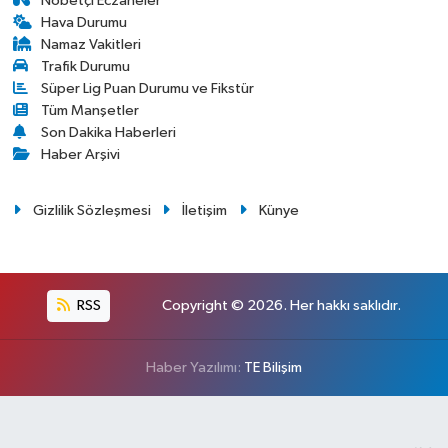
Nöbetçi Eczaneler
Hava Durumu
Namaz Vakitleri
Trafik Durumu
Süper Lig Puan Durumu ve Fikstür
Tüm Manşetler
Son Dakika Haberleri
Haber Arşivi
Gizlilik Sözleşmesi
İletişim
Künye
RSS
Copyright © 2026. Her hakkı saklıdır.
Haber Yazılımı:
TE Bilişim