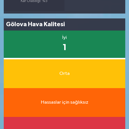
Kar Olasılığı: %5
Gölova Hava Kalitesi
İyi
1
Orta
Hassaslar için sağlıksız